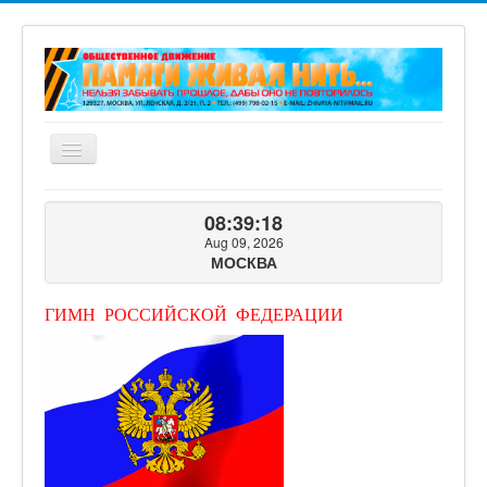
Включить/
выключить
навигацию
ГЛАВНАЯ
08:39:20
О ПРОЕКТЕ
Aug 09, 2026
МОСКВА
ФОТОГАЛЕРЕЯ
ВИДЕОГАЛЕРЕЯ
ГИМН РОССИЙСКОЙ ФЕДЕРАЦИИ
КНИГИ ПРОЕКТА
КОНТАКТЫ