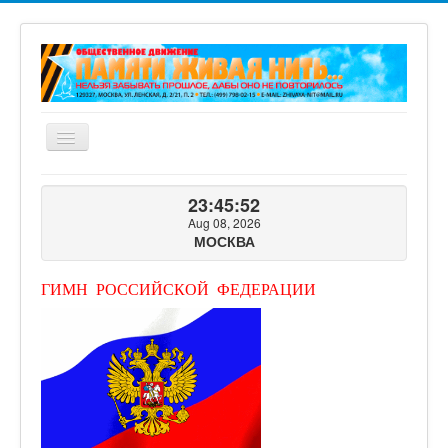
Включить/
выключить
навигацию
ГЛАВНАЯ
23:45:54
О ПРОЕКТЕ
Aug 08, 2026
МОСКВА
ФОТОГАЛЕРЕЯ
ВИДЕОГАЛЕРЕЯ
ГИМН РОССИЙСКОЙ ФЕДЕРАЦИИ
КНИГИ ПРОЕКТА
КОНТАКТЫ