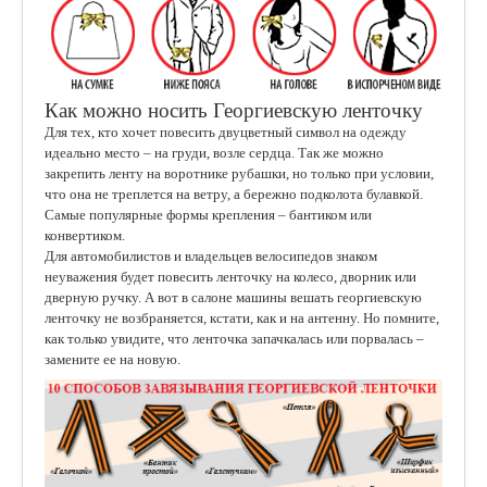
Как можно носить Георгиевскую ленточку
Для тех, кто хочет повесить двуцветный символ на одежду
идеально место – на груди, возле сердца. Так же можно
закрепить ленту на воротнике рубашки, но только при условии,
что она не треплется на ветру, а бережно подколота булавкой.
Самые популярные формы крепления – бантиком или
конвертиком.
Для автомобилистов и владельцев велосипедов знаком
неуважения будет повесить ленточку на колесо, дворник или
дверную ручку. А вот в салоне машины вешать георгиевскую
ленточку не возбраняется, кстати, как и на антенну. Но помните,
как только увидите, что ленточка запачкалась или порвалась –
замените ее на новую.