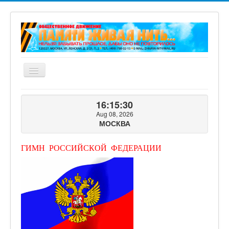
Включить/
выключить
навигацию
ГЛАВНАЯ
16:15:31
О ПРОЕКТЕ
Aug 08, 2026
МОСКВА
ФОТОГАЛЕРЕЯ
ВИДЕОГАЛЕРЕЯ
ГИМН РОССИЙСКОЙ ФЕДЕРАЦИИ
КНИГИ ПРОЕКТА
КОНТАКТЫ