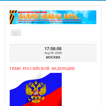
Включить/
выключить
навигацию
ГЛАВНАЯ
17:58:09
О ПРОЕКТЕ
Aug 09, 2026
МОСКВА
ФОТОГАЛЕРЕЯ
ВИДЕОГАЛЕРЕЯ
ГИМН РОССИЙСКОЙ ФЕДЕРАЦИИ
КНИГИ ПРОЕКТА
КОНТАКТЫ