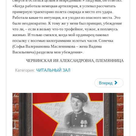
смерти и остаться целым и невредимым?» Подумав, он ответил:
«Когда работала немецкая артиллерия, я успевал рассчитать
примерную траекторию полета снаряда и место его удара.
Работала какая-то интуиция, и я уходил из опасного места. Это
было неоднократно. К тому же у меня был принцип, убеждение
что ли, – если я возьму что-то трофейное, чужое, я поплачусь
жизнью. И только смеялся, когда мой ординарец паковал
посылку с восемью килограммами золотых часов. Сонечка
(Софья Валериановна Масленникова – жена Вадима
Васильевича) разделяла мои убеждения».
ЧЕРВИНСКАЯ ИЯ АЛЕКСАНДРОВНА, ПЛЕМЯННИЦА
Категория:
ЧИТАЛЬНЫЙ ЗАЛ
Вперед