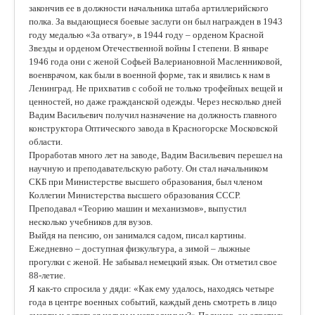
закончив ее в должности начальника штаба артиллерийского
полка. За выдающиеся боевые заслуги он был награжден в 1943
году медалью «За отвагу», в 1944 году – орденом Красной
Звезды и орденом Отечественной войны I степени. В январе
1946 года они с женой Софьей Валериановной Масленниковой,
военврачом, как были в военной форме, так и явились к нам в
Ленинград. Не прихватив с собой не только трофейных вещей и
ценностей, но даже гражданской одежды. Через несколько дней
Вадим Васильевич получил назначение на должность главного
конструктора Оптического завода в Красногорске Московской
области.
Проработав много лет на заводе, Вадим Васильевич перешел на
научную и преподавательскую работу. Он стал начальником
СКБ при Министерстве высшего образования, был членом
Коллегии Министерства высшего образования СССР.
Преподавал «Теорию машин и механизмов», выпустил
несколько учебников для вузов.
Выйдя на пенсию, он занимался садом, писал картины.
Ежедневно – доступная физкультура, а зимой – лыжные
прогулки с женой. Не забывал немецкий язык. Он отметил свое
88-летие.
Я как-то спросила у дяди: «Как ему удалось, находясь четыре
года в центре военных событий, каждый день смотреть в лицо