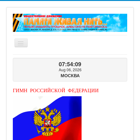
Включить/
выключить
навигацию
ГЛАВНАЯ
07:54:11
О ПРОЕКТЕ
Aug 06, 2026
МОСКВА
ФОТОГАЛЕРЕЯ
ВИДЕОГАЛЕРЕЯ
ГИМН РОССИЙСКОЙ ФЕДЕРАЦИИ
КНИГИ ПРОЕКТА
КОНТАКТЫ