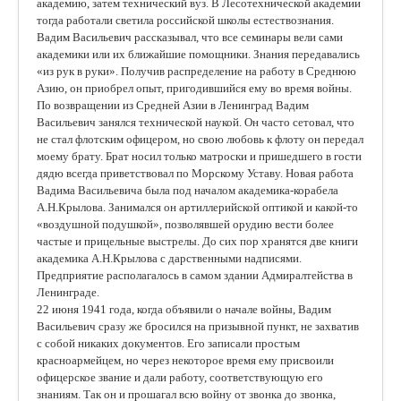
академию, затем технический вуз. В Лесотехнической академии
тогда работали светила российской школы естествознания.
Вадим Васильевич рассказывал, что все семинары вели сами
академики или их ближайшие помощники. Знания передавались
«из рук в руки». Получив распределение на работу в Среднюю
Азию, он приобрел опыт, пригодившийся ему во время войны.
По возвращении из Средней Азии в Ленинград Вадим
Васильевич занялся технической наукой. Он часто сетовал, что
не стал флотским офицером, но свою любовь к флоту он передал
моему брату. Брат носил только матроски и пришедшего в гости
дядю всегда приветствовал по Морскому Уставу. Новая работа
Вадима Васильевича была под началом академика-корабела
А.Н.Крылова. Занимался он артиллерийской оптикой и какой-то
«воздушной подушкой», позволявшей орудию вести более
частые и прицельные выстрелы. До сих пор хранятся две книги
академика А.Н.Крылова с дарственными надписями.
Предприятие располагалось в самом здании Адмиралтейства в
Ленинграде.
22 июня 1941 года, когда объявили о начале войны, Вадим
Васильевич сразу же бросился на призывной пункт, не захватив
с собой никаких документов. Его записали простым
красноармейцем, но через некоторое время ему присвоили
офицерское звание и дали работу, соответствующую его
знаниям. Так он и прошагал всю войну от звонка до звонка,