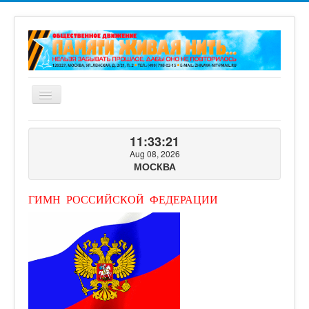
Включить/
выключить
навигацию
ГЛАВНАЯ
11:33:23
О ПРОЕКТЕ
Aug 08, 2026
МОСКВА
ФОТОГАЛЕРЕЯ
ВИДЕОГАЛЕРЕЯ
ГИМН РОССИЙСКОЙ ФЕДЕРАЦИИ
КНИГИ ПРОЕКТА
КОНТАКТЫ