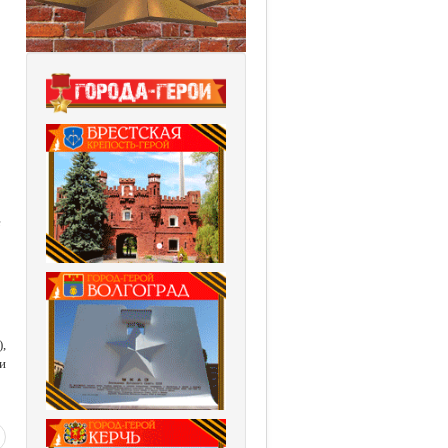
е
,
и