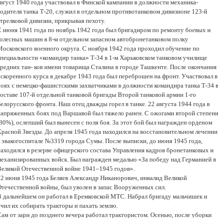
август 1940 года участвовал в Финской кампании в должности механика-
водителя танка Т-20, служил в отдельном противотанковом дивизионе 123-й
стрелковой дивизии, прикрывая пехоту.
С июня 1941 года по ноябрь 1942 года был бригадиром по ремонту боевых и
колесных машин в 8-м отдельном запасном автобронетанковом полку
Московского военного округа. С ноября 1942 года проходил обучение по
специальности «командир танка» Т-34 в 1-м Харьковском танковом училище
средних тан- ков имени товарища Сталина в городе Ташкенте. После окончания
ускоренного курса в декабре 1943 года был переброшен на фронт. Участвовал в
боях с немецко-фашистскими захватчиками в должности командира танка Т-34 
составе 107-й отдельной танковой бригады Второй танковой армии 1-го
елорусского фронта. Наш отец дважды горел в танке. 22 августа 1944 года в
напряженных боях под Варшавой был тяжело ранен. С ожогами второй степен
(80%), ослепший был вынесен с поля боя. За этот бой был награжден орденом
Красной Звезды. До апреля 1945 года находился на восстановительном лечении
в эвакогоспитале №3319 города Сумы. После выписки, до июня 1945 года,
находился в резерве офицерского состава Управления кадров бронетанковых и
механизированных войск. Был награжден медалью «За победу над Германией в
Великой Отечественной войне 1941–1945 годов».
22 июня 1945 года Беляев Александр Никанорович, инвалид Великой
Отечественной войны, был уволен в запас Вооруженных сил.
В дальнейшем он работал в Еремковской МТС. Набрал бригаду мальчишек и
учил их собирать тракторы и пахать землю.
Сам от зари до позднего вечера работал трактористом. Осенью, после уборки