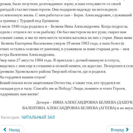
урожая, было получено долгожданное зерно, и наш отец вместе со своей
бригадой стал местным героем. Они подарили надежду на неголодную
послевоенную жизнь. С ним работал и сын – Борис Александрович, служивший
на границе с Турцией под Ереваном.
 июле 1946 года родилась я – Беляева Нина Александровна. Когда подросла,
одила с отцом в лес и на рыбалку. Он был мастером на все руки, сварил нам
ольшие санки, и мы по пять-шесть человек катались на них с горки. Наша мама
 Беляева Екатерина Васильевна умерла 19 июня 1963 года, а папа болел (в
егких остались осколки от ранения), и ухаживала за нами старшая дочь – моя
сестра Валентина Александровна.
мер папа 27 августа 1984 года. Я приехала с дочкой накануне в отпуск,
виделись с ним еще в сознании и полной памяти, он ждал нас. Похоронен в сел
ремково Удомельского района Тверской области, где и родился.
Мы гордимся нашим отцом!
изкий поклон всем защитникам Отечества, а также тем, кто трудился не
окладая рук в тылу. Спасибо им за Победу! Люди, помните и чтите Героев,
подаривших нам жизнь!
Дочери – НИНА АЛЕКСАНДРОВНА БЕЛЯЕВА (ДАШУК)
ВАЛЕНТИНА АЛЕКСАНДРОВНА БЕЛЯЕВА (АГЕЕВА) и их внук
Категория:
ЧИТАЛЬНЫЙ ЗАЛ
Назад
Вперед