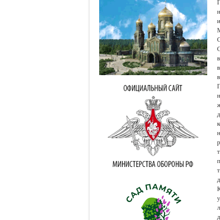
Г
и
в
в
в
н
ж
к
н
р
т
т
д
К
у
л
д