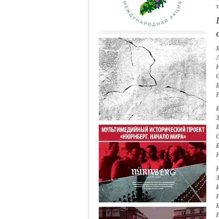
Б
Б
Б