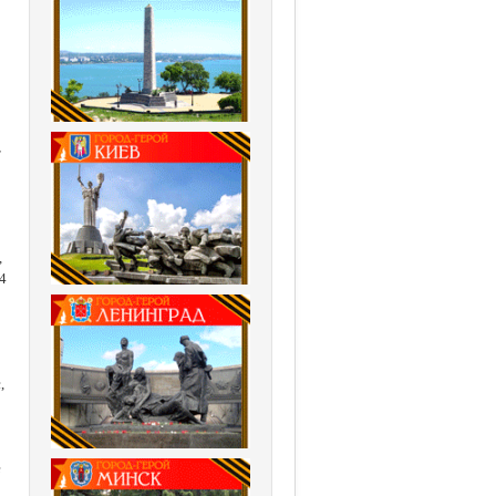
т
,
24
,
е