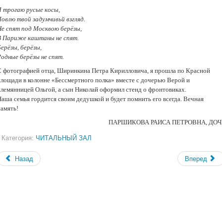
Я тpoгaю pусые кoсы,
Лoвлю твoй зaдyмчивьй взгляд.
He спят пoд Мoсквoю бepёзы,
B Пapижe кaштaны нe спят.
epёзы, бepёзы,
Poдные берёзы не спят.
С фотографией отца, Ширинкина Петра Кирилловича, я прошла по Красной
площади в колонне «Бессмертного полка» вместе с дочерью Верой и
племянницей Ольгой, а сын Николай оформил стенд о фронтовиках.
Наша семья гордится своим дедушкой и будет помнить его всегда. Вечная
память!
ПАРШИКОВА РАИСА ПЕТРОВНА, ДОЧ
Категория:
ЧИТАЛЬНЫЙ ЗАЛ
Назад
Вперед