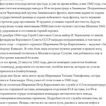
рослужил отец курсантом три года, и уже во время войны, в мае 1942 года, ст
заместителем командира взвода в 36-м погранотряде в Закавказье. Пограничные
части Черноморской группы Закавказского фронта, выполняя задачи по охране
государственной границы и охране войскового тыла фронта, часто первыми
встречали удар противника. В трудных условиях горной местности, будучи
вооружены только винтовками ППШ (пистолет-пулемет системы Шпагина 1941
.), удерживали и отстаивали горный перевал.
10 декабря 1944 года Герой Советского Союза майор И. Чернопятко от имени
Президиума Верховного Совета СССР наградил пограничников, в том числе
моего отца – старшего сержанта Ширинкина Петра Кирилловича – медалью «За
борону Кавказа». В этих боях папа получил пулевое ранение в правую ногу,
опал в военный госпиталь в Абхазии в городе Сухуми, там добавилось еще и
обострение язвенной болезни.
 в это время, 23 августа 1942 года, двести немецких самолетов бомбили
Сталинград, разрушили его полностью, погибли жители, которые не успели
спрятаться в бомбоубежище.
Среди них были: мать моего мужа Ширинкина Татьяна Тимофеевна, сестры
аиса и Александра. Отец узнал об этом только в 1946 году.
После госпиталя Ширинкин Петр Кириллович нес службу в 113-м погранотряде
ыл он старшиной заставы, командиром отделения 83-й заставы, и в 94-м
пограничном отряде помощником командира автоматического взвода,
помощником начальника гарнизона. Подробности его службы неизвестны, но
ыло страшно. Немцы, сметая все на своем пути, рвались к запасам нефти в