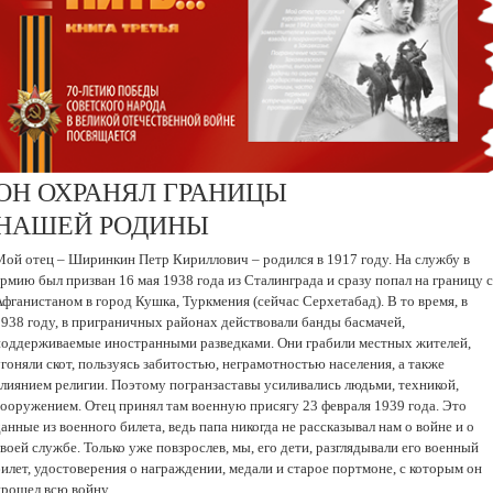
ОН ОХРАНЯЛ ГРАНИЦЫ
НАШЕЙ РОДИНЫ
Мой отец – Ширинкин Петр Кириллович – родился в 1917 году. На службу в
рмию был призван 16 мая 1938 года из Сталинграда и сразу попал на границу с
фганистаном в город Кушка, Туркмения (сейчас Серхетабад). В то время, в
1938 году, в приграничных районах действовали банды басмачей,
поддерживаемые иностранными разведками. Они грабили местных жителей,
гоняли скот, пользуясь забитостью, неграмотностью населения, а также
влиянием религии. Поэтому погранзаставы усиливались людьми, техникой,
вооружением. Отец принял там военную присягу 23 февраля 1939 года. Это
анные из военного билета, ведь папа никогда не рассказывал нам о войне и о
воей службе. Только уже повзрослев, мы, его дети, разглядывали его военный
илет, удостоверения о награждении, медали и старое портмоне, с которым он
прошел всю войну.