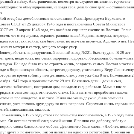
розный и в Баку. А пограничники, несмотря на скудное питание и отсутствие
необходимого обмундирования, не щадя себя, делали свое дело – останавливали
х.
Мой отец был демобилизован на основании Указа Президиума Верховного
Совета СССР от 25 декабря 1945 года и постановления Совета Министров
СССР от 13 апреля 1946 года, так как было еще напряжение на Востоке. Ровно
осемь лет отец служил, охранял границы нашей Родины, замерзал, недоедал,
идел все страхи войны, сам был ранен, но все-таки вернулся. А дома-то нет. Не
 живых матери и сестер, отец его вскоре умер...
Пошел работать на разрушенный военный завод №221. Было трудно. В 29 лет
ет дома, негде жить, нет семьи, здоровье подорвано, беспокоила болезнь – язва
елудка. Но надо было как-то строить жизнь, создавать семью. Поехал в гости к
дяде в Воронежскую область, встретил девушку, учительницу Веру Леонтьевну
оторая во время войны учила детишек, стаж у нее уже был 8 лет. Поженились 
оября 1947 года и прожили вместе 29 лет. Появились дети – дочь и сын,
астили, заботились, построили дом, посадили сад, работали. Мама в школе –
ридцать семь лет педагогического стажа. Папа пять лет проработал в школе,
потом на производстве, в колхозе. Жили мы очень дружно, была семейная
еплота, уют, помощь друг другу во всех вопросах. Скромная жизнь сделала нас
етей, выносливыми, закалила.
 сожалению, в 1975 году старая болезнь отца возобновилась, в 1976 году папа
мер. Он оставил теплый след в моей жизни. Я помню его доброту, заботу о
юдях, о своих близких, его любовь. Девизом его были слова: «Любите, помнит
руг друга и помогайте». Так он написал на одной из фотографий. В жизни он