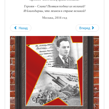
Гepoям – Cлaвa! Пoмним пoдвиг их вeликий!
И 6лaгoдapны, чтo живeм в стpaнe вeликoй!
Moсквa, 2016 год
Назад
Вперед