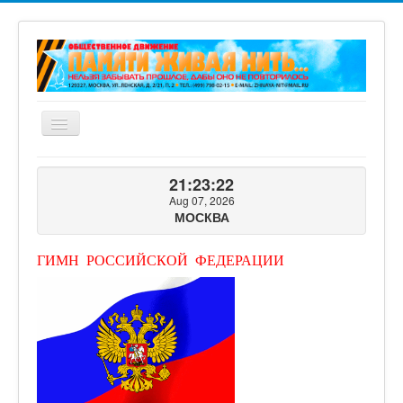
Включить/
выключить
навигацию
ГЛАВНАЯ
21:23:23
О ПРОЕКТЕ
Aug 07, 2026
МОСКВА
ФОТОГАЛЕРЕЯ
ВИДЕОГАЛЕРЕЯ
ГИМН РОССИЙСКОЙ ФЕДЕРАЦИИ
КНИГИ ПРОЕКТА
КОНТАКТЫ