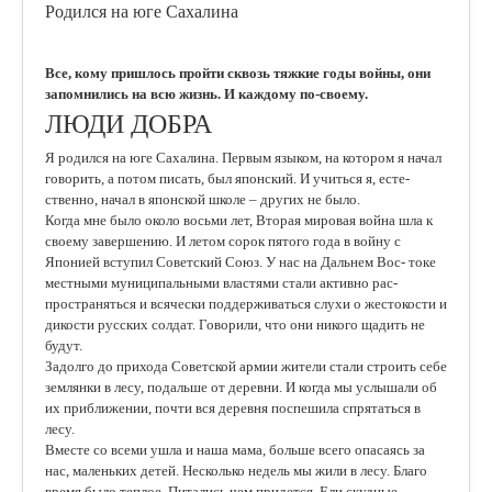
Родился на юге Сахалина
Все, кому пришлось пройти сквозь тяжкие годы войны, они
запомнились на всю жизнь. И каждому по-своему.
ЛЮДИ ДОБРА
Я родился на юге Сахалина. Первым языком, на котором я начал
говорить, а потом писать, был японский. И учиться я, есте-
ственно, начал в японской школе – других не было.
Когда мне было около восьми лет, Вторая мировая война шла к
своему завершению. И летом сорок пятого года в войну с
Японией вступил Советский Союз. У нас на Дальнем Вос- токе
местными муниципальными властями стали активно рас-
пространяться и всячески поддерживаться слухи о жестокости и
дикости русских солдат. Говорили, что они никого щадить не
будут.
Задолго до прихода Советской армии жители стали строить себе
землянки в лесу, подальше от деревни. И когда мы услышали об
их приближении, почти вся деревня поспешила спрятаться в
лесу.
Вместе со всеми ушла и наша мама, больше всего опасаясь за
нас, маленьких детей. Несколько недель мы жили в лесу. Благо
время было теплое. Питались чем придется. Ели скудные