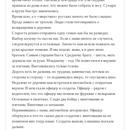
припасы из дома и все, что можно было собрать в лесу. Сухари
и крупа быстро закончились.
Время шло, а о «зверствах» русских ничего не было слышно.
Вроде никого не трогали. Люди стали поговаривать о
возвращении в деревню.
Староста решил отправить одну семью как бы на разведку.
Выбор почему-то пал на нас. Если с нами ничего не случится,
следом вернутся и остальные. Зачем-то нам велели повязать на
руки красные повязки. И мы пошли: мама, я и двое моих
братьев. Самым старшим был я. Среднему брату – шесть, мать
держала нас за руки. Младшему – год. Он поместился в корзине
за плечами. Высовывалась только голова.
Дорога хоть не дальняя, но трудная, каменистая, петляла из
стороны в сторону – то поднималась вверх, то спускалась вниз.
Недалеко от деревни нам встретился автомобиль с открытым
верхом. В нем ехали офицер и солдаты. Офицер – рядом с
водителем, что это офицер мы поняли по фуражке с козырьком.
Остальные в пилотках. Сзади два бойца с винтовками за
плечами. Винтовки со штыками.
Поравнявшись с нами, автомобиль затормозил. Офицер
обернулся и что-то сказал двум солдатам с винтовками на не
понятном мне тогда языке. Солдаты вышли, а машина поехала
дальше.