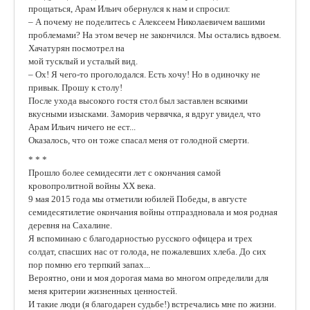
прощаться, Арам Ильич обернулся к нам и спросил:
– А почему не поделитесь с Алексеем Николаевичем вашими
проблемами? На этом вечер не закончился. Мы остались вдвоем.
Хачатурян посмотрел на
мой тусклый и усталый вид.
– Ох! Я чего-то проголодался. Есть хочу! Но в одиночку не
привык. Прошу к столу!
После ухода высокого гостя стол был заставлен всякими
вкусными изысками. Заморив червячка, я вдруг увидел, что
Арам Ильич ничего не ест...
Оказалось, что он тоже спасал меня от голодной смерти.
* * *
Прошло более семидесяти лет с окончания самой
кровопролитной войны ХХ века.
9 мая 2015 года мы отметили юбилей Победы, в августе
семидесятилетие окончания войны отпраздновала и моя родная
деревня на Сахалине.
Я вспоминаю с благодарностью русского офицера и трех
солдат, спасших нас от голода, не пожалевших хлеба. До сих
пор помню его терпкий запах...
Вероятно, они и моя дорогая мама во многом определили для
меня критерии жизненных ценностей.
И такие люди (я благодарен судьбе!) встречались мне по жизни.