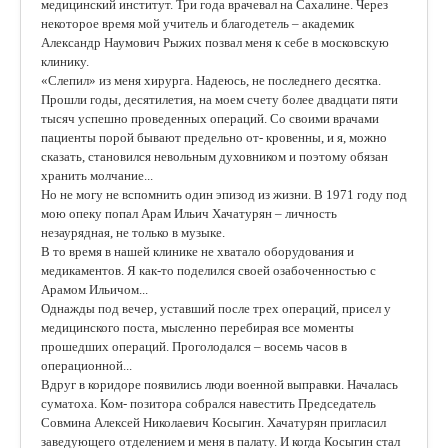
медицинский институт. Три года врачевал на Сахалине. Через
некоторое время мой учитель и благодетель – академик
Александр Наумович Рыжих позвал меня к себе в московскую
клинику.
«Слепил» из меня хирурга. Надеюсь, не последнего десятка.
Прошли годы, десятилетия, на моем счету более двадцати пяти
тысяч успешно проведенных операций. Со своими врачами
пациенты порой бывают предельно от- кровенны, и я, можно
сказать, становился невольным духовником и поэтому обязан
хранить молчание...
Но не могу не вспомнить один эпизод из жизни. В 1971 году под
мою опеку попал Арам Ильич Хачатурян – личность
незаурядная, не только в музыке.
В то время в нашей клинике не хватало оборудования и
медикаментов. Я как-то поделился своей озабоченностью с
Арамом Ильичом...
Однажды под вечер, уставший после трех операций, присел у
медицинского поста, мысленно перебирая все моменты
прошедших операций. Проголодался – восемь часов в
операционной...
Вдруг в коридоре появились люди военной выправки. Началась
суматоха. Ком- позитора собрался навестить Председатель
Совмина Алексей Николаевич Косыгин. Хачатурян пригласил
заведующего отделением и меня в палату. И когда Косыгин стал