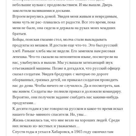
небольшие кульки с продовольствием. И мы вышли. Дверь
заколотили валявшимися досками.
Втроем вернулись домой. Увидев меня живым и невредимым,
мама чуть не рас- плакалась от радости. Все это время, пока
меня не было, она сидела и держала на руках моих младших
братьев.
Бойцы, поискав глазами стол, молча стали выкладывать
продукты из мешков. И достали еще что-то. Это был русский
хлеб. Раньше хлеба мы не видели. Его заменяла нам рисовая
лепешка. Что-то сказали на непонятном языке, посмотрели на
нас, улыбнулись и вышли. Мы услышали затихающий звук
отъезжавшей машины. Позже я догадался, что русский офицер
сказал солдатам. Увидев бредущих с матерью по дороге
оборванных, грязных детей, он приказал солдатам проводить
нас до дома. Чтобы ничего не случилось. Да и посмотреть, как
мы живем. Солдаты вы- полнили приказ и доложили командиру.
Вероятно, они получили задание снабдить нас какими-нибудь
продуктами...
К десяти годам я уже говорил на русском и какое-то время искал
нашего безы- мянного спасителя. Но, увы...
Жизнь сложилась так, что мне везло на хороших людей. Среди
них немало из- вестных и уважаемых...
Спустя годы я уехал в Хабаровск, в 1965 году окончил там