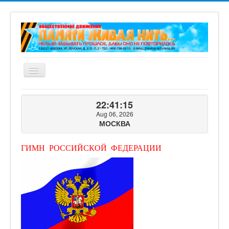
Включить/
выключить
навигацию
ГЛАВНАЯ
22:41:16
О ПРОЕКТЕ
Aug 06, 2026
МОСКВА
ФОТОГАЛЕРЕЯ
ВИДЕОГАЛЕРЕЯ
ГИМН РОССИЙСКОЙ ФЕДЕРАЦИИ
КНИГИ ПРОЕКТА
КОНТАКТЫ