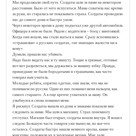
Мы продолжали свой путь. Солдаты шли за нами на некотором
расстоянии. Было от чего испугаться. Мама схватила нас крепко
за руки, но старалась не показывать страха. Солдаты проводили
нас до самого дома и быстро ушли.
Через некоторое время к дому подъехал уже другой автомобиль.
Офицера в нем не было. Рядом с водителем – боец с винтовкой.
Когда они вошли, мы стали жаться к маме. Сразу вспомнились
«страшилки» о русских солдатах, «не знающих жалости ни к
кому».
Думали, пришли нас убивать.
Надо было видеть нас в ту минуту. Тощие и грязные, готовые
вот-вот разреветься, мы держались за мамину юбку. Правда,
пришедшие не были бородатыми и страшными, как часто
говорил нам учитель.
Молодые ребята, опрятно одетые, они знали, что мы не
понимаем по-русски. Один из них поманил меня пальцем, как
самого старшего. А я еще крепче ухватился за маму. Он
улыбнулся и снова поманил меня.
Я рискнул. Солдаты вышли из дома и знаками показали мне
следовать за ними. Мы шли к магазину. Страх понемногу
отступал. Магазин был открыт, солдаты вошли внутрь. Я вошел
следом. Большую часть товаров уже вынесли, но кое-что
осталось. Солдаты быстро нашли немного крупы, какие-то
консервы, положили их в заплечные мешки. Мне дали