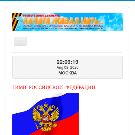
Включить/
выключить
навигацию
ГЛАВНАЯ
22:09:20
О ПРОЕКТЕ
Aug 08, 2026
МОСКВА
ФОТОГАЛЕРЕЯ
ВИДЕОГАЛЕРЕЯ
ГИМН РОССИЙСКОЙ ФЕДЕРАЦИИ
КНИГИ ПРОЕКТА
КОНТАКТЫ