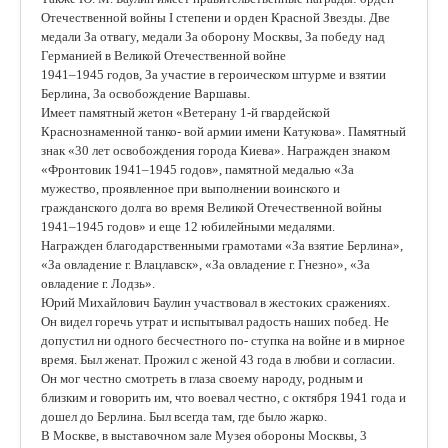
Отечественной войны I степени и орден Красной Звезды. Две
медали За отвагу, медали За оборону Москвы, За победу над
Германией в Великой Отечественной войне
1941–1945 годов, За участие в героическом штурме и взятии
Берлина, За освобождение Варшавы.
Имеет памятный жетон «Ветерану 1-й гвардейской
Краснознаменной танко- вой армии имени Катукова». Памятный
знак «30 лет освобождения города Киева». Награжден знаком
«Фронтовик 1941–1945 годов», памятной медалью «За
мужество, проявленное при выполнении воинского и
гражданского долга во время Великой Отечественной войны
1941–1945 годов» и еще 12 юбилейными медалями.
Награжден благодарственными грамотами «За взятие Берлина»,
«За овладение г. Влацлавск», «За овладение г. Гнезно», «За
овладение г. Лодзь».
Юрий Михайлович Баулин участвовал в жестоких сражениях.
Он видел горечь утрат и испытывал радость наших побед. Не
допустил ни одного бесчестного по- ступка на войне и в мирное
время. Был женат. Прожил с женой 43 года в любви и согласии.
Он мог честно смотреть в глаза своему народу, родным и
близким и говорить им, что воевал честно, с октября 1941 года и
дошел до Берлина. Был всегда там, где было жарко.
В Москве, в выставочном зале Музея обороны Москвы, 3