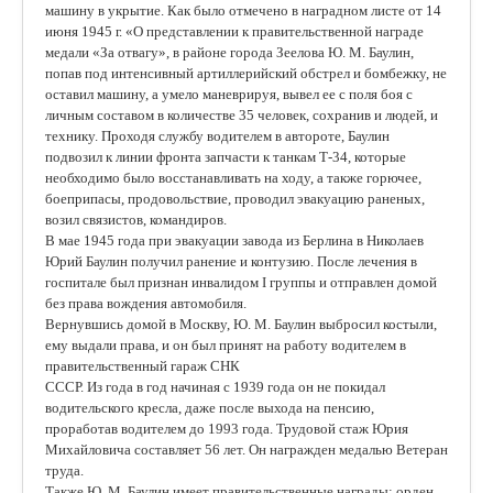
машину в укрытие. Как было отмечено в наградном листе от 14
июня 1945 г. «О представлении к правительственной награде
медали «За отвагу», в районе города Зеелова Ю. М. Баулин,
попав под интенсивный артиллерийский обстрел и бомбежку, не
оставил машину, а умело маневрируя, вывел ее с поля боя с
личным составом в количестве 35 человек, сохранив и людей, и
технику. Проходя службу водителем в автороте, Баулин
подвозил к линии фронта запчасти к танкам Т-34, которые
необходимо было восстанавливать на ходу, а также горючее,
боеприпасы, продовольствие, проводил эвакуацию раненых,
возил связистов, командиров.
В мае 1945 года при эвакуации завода из Берлина в Николаев
Юрий Баулин получил ранение и контузию. После лечения в
госпитале был признан инвалидом I группы и отправлен домой
без права вождения автомобиля.
Вернувшись домой в Москву, Ю. М. Баулин выбросил костыли,
ему выдали права, и он был принят на работу водителем в
правительственный гараж СНК
СССР. Из года в год начиная с 1939 года он не покидал
водительского кресла, даже после выхода на пенсию,
проработав водителем до 1993 года. Трудовой стаж Юрия
Михайловича составляет 56 лет. Он награжден медалью Ветеран
труда.
Также Ю. М. Баулин имеет правительственные награды: орден