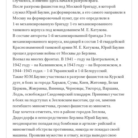
случилось, и именно здесь начался разгром врага.
После разгрома фашистов под Москвой бригаду, в которой
служил Юрий Баулин, расформировали, а его самого направили в
Москву на формировочный пункт, где его определили в
1-ю механизированную бригаду 1-го механизированного
танкового корпуса под командованием М. Е. Катукова.
В составе автороты 1-й механизированной бригады 3-го
механизированного корпуса, входящей в состав 1-й гвардейской
Краснознаменной танковой армии М. Е. Катукова, Юрий Баулин
прошел дорогами войны от Москвы до Берлина.
Воевал на многих фронтах. В 1941 – году на Центральном, в
1942 году – на Калининском, в 1943 году – на Воронежском, в
1944–1945 годах – 1-й Украинский и 1-й Белорусский.
Также Ю.М.Баулин участвовал в разгроме фашистов на Курской
дуге, в боях за города Харьков, Сумы, Киев, Житомир, Белая
Церковь, Жмеринка, Винница, Черновцы, Ужгород, Варшава,
Лодзь, освобождал Сандомирский плацдарм. Принимал участие
в боях на подступах к Зееловским высотам, где он, заменив
погибшего минометчика, громил фашистов из миномета.
Еще хочется отметить, что в районе городов Зеелова,
Дидесдорфа и непосредственно Берлина Юрий Баулин,
неоднократно попадая под бомбежки и артилле- рийский и
минометный обстрелы противника, никогда не покидал своей
машины. Проявляя мужество и отвагу, всегда выводил свою