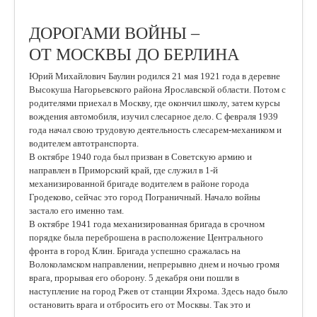
ДОРОГАМИ ВОЙНЫ –
ОТ МОСКВЫ ДО БЕРЛИНА
Юрий Михайлович Баулин родился 21 мая 1921 года в деревне
Высокуша Нагорьевского района Ярославской области. Потом с
родителями приехал в Москву, где окончил школу, затем курсы
вождения автомобиля, изучил слесарное дело. С февраля 1939
года начал свою трудовую деятельность слесарем-механиком и
водителем автотранспорта.
В октябре 1940 года был призван в Советскую армию и
направлен в Приморский край, где служил в 1-й
механизированной бригаде водителем в районе города
Гродеково, сейчас это город Пограничный. Начало войны
застало его именно там.
В октябре 1941 года механизированная бригада в срочном
порядке была переброшена в расположение Центрального
фронта в город Клин. Бригада успешно сражалась на
Волоколамском направлении, непрерывно днем и ночью громя
врага, прорывая его оборону. 5 декабря они пошли в
наступление на город Ржев от станции Яхрома. Здесь надо было
остановить врага и отбросить его от Москвы. Так это и