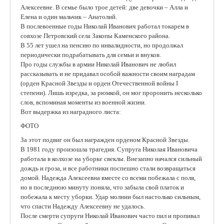
Алексеевне. В семье было трое детей: две девочки – Алла и
Елена и один мальчик – Анатолий.
В послевоенные годы Николай Иванович работал токарем в
совхозе Петровский села Закопы Каменского района.
В 55 лет ушел на пенсию по инвалидности, но продолжал
периодически подрабатывать для семьи и внуков.
Про годы службы в армии Николай Иванович не любил
рассказывать и не придавал особой важности своим наградам
(орден Красной Звезды и орден Отечественной войны I
степени). Лишь изредка, за рюмкой, он мог проронить несколько
слов, вспоминая моменты из военной жизни.
Вот выдержка из наградного листа:
ФОТО
За этот подвиг он был награжден орденом Красной Звезды.
В 1981 году произошла трагедия. Супруга Николая Ивановича
работала в колхозе на уборке свеклы. Внезапно начался сильный
дождь и гроза, и все работники поспешно стали возвращаться
домой. Надежда Алексеевна вместе со всеми побежала с поля,
но в последнюю минуту поняла, что забыла свой платок и
побежала к месту уборки. Удар молнии был настолько сильным,
что спасти Надежду Алексеевну не удалось.
После смерти супруги Николай Иванович часто пил и пропивал