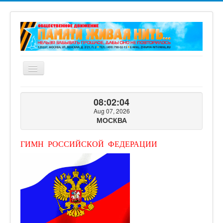
Включить/
выключить
навигацию
ГЛАВНАЯ
08:02:05
О ПРОЕКТЕ
Aug 07, 2026
МОСКВА
ФОТОГАЛЕРЕЯ
ВИДЕОГАЛЕРЕЯ
ГИМН РОССИЙСКОЙ ФЕДЕРАЦИИ
КНИГИ ПРОЕКТА
КОНТАКТЫ