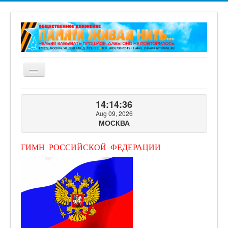
Включить/
выключить
навигацию
ГЛАВНАЯ
14:14:38
О ПРОЕКТЕ
Aug 09, 2026
МОСКВА
ФОТОГАЛЕРЕЯ
ВИДЕОГАЛЕРЕЯ
ГИМН РОССИЙСКОЙ ФЕДЕРАЦИИ
КНИГИ ПРОЕКТА
КОНТАКТЫ