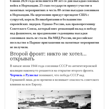
6 июня 2024 года исполняется 80 лет со дня высадки союзных
войск в Нормандии. 25 глав государств примут участие в
памятных мероприятиях в честь 80-летия высадки союзников
в Нормандии. На церемонию приедут президент США с
супругой, король Великобритании и большинство
европейских лидеров. Однако Россию, как правопреемницу
Советского Союза, который внес решающий вклад в победу
над фашизмом, на празднование годовщины высадки
союзников звать не стали. Ни МИД России, ни российское
посольство в Париже приглашения на памятные мероприятия
не получили.
Второй фронт: никто не хотел...
открывать
В начале июня 1944 года союзники СССР по антигитлеровской
коалиции наконец-то решаются на открытие второго фронта.
Черчиль
и
Рузвельт
понимают, что победа СССР над
Германией лишь дело времени и возникает опасность советского
влияния на всю Европу.