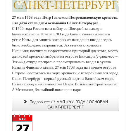
27 мая 1703 года Петр I заложил Петропавловскую крепость.
Эта дата стала днем основания Санкт-Петербурга.
С 1700 года Россия вела войну со Швецией за выход в
Балтийское море. К лету 1703 года были отвоеваны земли в
устье Невы, для защиты которых от нападения шведов здесь
было необходимо закрепиться. Захваченную крепость
Ниеншанц посчитали недостаточно пригодной для этого, место
для новой крепости выбрали на острове Енисаари
(с финского –
Заячий)
, откуда прекрасно просматривались входы в рукава
Невы из Финского залива.
27 мая 1703 года на Заячьем острове
Петром I состоялась закладка крепости, с которой начался город
Санкт-Петербург – первый русский порт на Балтийском море.
Назван город в честь апостола Петра. Возглавлял строительство
А.Меншиков, ближайший помощник царя.
Подробнее: 27 МАЯ 1703 ГОДА / ОСНОВАН
САНКТ-ПЕТЕРБУРГ