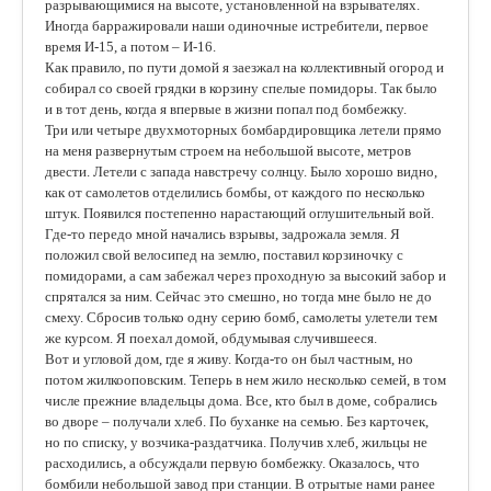
разрывающимися на высоте, установленной на взрывателях.
Иногда барражировали наши одиночные истребители, первое
время И-15, а потом – И-16.
Как правило, по пути домой я заезжал на коллективный огород и
собирал со своей грядки в корзину спелые помидоры. Так было
и в тот день, когда я впервые в жизни попал под бомбежку.
Три или четыре двухмоторных бомбардировщика летели прямо
на меня развернутым строем на небольшой высоте, метров
двести. Летели с запада навстречу солнцу. Было хорошо видно,
как от самолетов отделились бомбы, от каждого по несколько
штук. Появился постепенно нарастающий оглушительный вой.
Где-то передо мной начались взрывы, задрожала земля. Я
положил свой велосипед на землю, поставил корзиночку с
помидорами, а сам забежал через проходную за высокий забор и
спрятался за ним. Сейчас это смешно, но тогда мне было не до
смеху. Сбросив только одну серию бомб, самолеты улетели тем
же курсом. Я поехал домой, обдумывая случившееся.
Вот и угловой дом, где я живу. Когда-то он был частным, но
потом жилкооповским. Теперь в нем жило несколько семей, в том
числе прежние владельцы дома. Все, кто был в доме, собрались
во дворе – получали хлеб. По буханке на семью. Без карточек,
но по списку, у возчика-раздатчика. Получив хлеб, жильцы не
расходились, а обсуждали первую бомбежку. Оказалось, что
бомбили небольшой завод при станции. В отрытые нами ранее