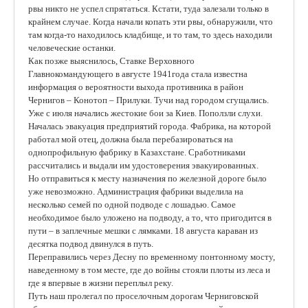
рвы никто не успел спрятаться. Кстати, туда залезали только в
крайнем случае. Когда начали копать эти рвы, обнаружили, что
там когда-то находилось кладбище, и то там, то здесь находили
человеческие останки.
Как позже выяснилось, Ставке Верховного
Главнокомандующего в августе 1941года стала известна
информация о вероятности выхода противника в район
Чернигов – Конотоп – Прилуки. Тучи над городом сгущались.
Уже с июля начались жестокие бои за Киев. Поползли слухи.
Началась эвакуация предприятий города. Фабрика, на которой
работал мой отец, должна была перебазироваться на
однопрофильную фабрику в Казахстане. Сработниками
рассчитались и выдали им удостоверения эвакуированных.
Но отправиться к месту назначения по железной дороге было
уже невозможно. Администрация фабрики выделила на
несколько семей по одной подводе с лошадью. Самое
необходимое было уложено на подводу, а то, что пригодится в
пути – в заплечные мешки с лямками. 18 августа караван из
десятка подвод двинулся в путь.
Переправились через Десну по временному понтонному мосту,
наведенному в том месте, где до войны стояли плоты из леса и
где я впервые в жизни переплыл реку.
Путь наш пролегал по проселочным дорогам Черниговской