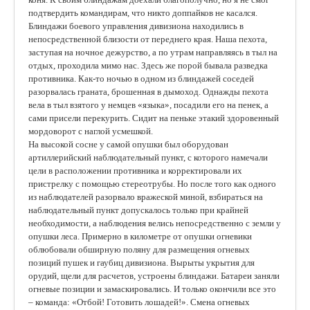
подтвердить командирам, что никто доппайков не касался.
Блиндажи боевого управления дивизиона находились в
непосредственной близости от переднего края. Наша пехота,
заступая на ночное дежурство, а по утрам направляясь в тыл на
отдых, проходила мимо нас. Здесь же порой бывала разведка
противника. Как-то ночью в одном из блиндажей соседей
разорвалась граната, брошенная в дымоход. Однажды пехота
вела в тыл взятого у немцев «языка», посадили его на пенек, а
сами присели перекурить. Сидит на пеньке этакий здоровенный
мордоворот с наглой усмешкой.
На высокой сосне у самой опушки был оборудован
артиллерийский наблюдательный пункт, с которого намечали
цели в расположении противника и корректировали их
пристрелку с помощью стереотрубы. Но после того как одного
из наблюдателей разорвало вражеской миной, взбираться на
наблюдательный пункт допускалось только при крайней
необходимости, а наблюдения велись непосредственно с земли у
опушки леса. Примерно в километре от опушки огневики
облюбовали обширную поляну для размещения огневых
позиций пушек и гаубиц дивизиона. Вырыты укрытия для
орудий, щели для расчетов, устроены блиндажи. Батареи заняли
огневые позиции и замаскировались. И только окончили все это
– команда: «Отбой! Готовить лошадей!». Смена огневых