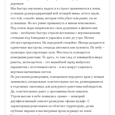
деревьев.
Мы быстро научились падать и в страхе прижиматься к земле,
услышав душераздирающий вой летящей мины, хотя и знали,
что той, «своей» мины, которая тебя убьет или ранит, ты не
услышишь. Но все равно привыкнуть к минам невозможно.
Под огнем люди напрягали все свои душевные и физические
силы – необычно быстро отрыли котлованы с вертикальными
стенками под блиндажи и укрылись в них до утра. Ночью
обстрел прекратился. На передовой спокойно. Иногда раздаются
одиночные выстрелы, очередь автомата или пулемета. По небу –
пунктиры трассирующих пуль. Местность освещается
немецкими ракетами. То здесь, то там след от взвившейся вверх
ракеты, затем щелчок – это вышибной заряд выбросил
парашютик с источником света – и все вокруг озарилось
мертвым магниевым светом.
По рассказам разведчиков, освещением переднего края у немцев
занимались специальные осветительные посты, размещавшиеся
в отдельных окопчиках для дежурного ракетчика-наблюдателя.
Да, осветительных ракет у противника было навалом.
Утром высоко в небе появилась «рама» – немецкий
двухфюзеляжный самолет-разведчик «фокке-вульф». С
характерным рокотанием он облетает территорию, делая
глубокие виражи и высматривая происходящее на земле.