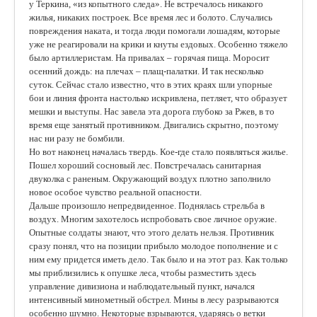
у Теркина, «из копытного следа». Не встречалось никакого
жилья, никаких построек. Все время лес и болото. Случались
повреждения наката, и тогда люди помогали лошадям, которые
уже не реагировали на крики и кнуты ездовых. Особенно тяжело
было артиллеристам. На привалах – горячая пища. Моросит
осенний дождь: на плечах – плащ-палатки. И так несколько
суток. Сейчас стало известно, что в этих краях шли упорные
бои и линия фронта настолько искривлена, петляет, что образует
мешки и выступы. Нас завела эта дорога глубоко за Ржев, в то
время еще занятый противником. Двигались скрытно, поэтому
нас ни разу не бомбили.
Но вот наконец началась твердь. Кое-где стало появляться жилье.
Пошел хороший сосновый лес. Повстречалась санитарная
двуколка с раненым. Окружающий воздух плотно заполнило
новое особое чувство реальной опасности.
Дальше произошло непредвиденное. Поднялась стрельба в
воздух. Многим захотелось испробовать свое личное оружие.
Опытные солдаты знают, что этого делать нельзя. Противник
сразу понял, что на позиции прибыло молодое пополнение и с
ним ему придется иметь дело. Так было и на этот раз. Как только
мы приблизились к опушке леса, чтобы разместить здесь
управление дивизиона и наблюдательный пункт, начался
интенсивный минометный обстрел. Мины в лесу разрываются
особенно шумно. Некоторые взрываются, ударяясь о ветки