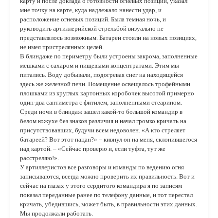
карту и после доклада о готовности огневых позиций, указал
мне точку на карте, куда надлежало нанести удар, и
расположение огневых позиций. Была темная ночь, и
руководить артиллерийской стрельбой визуально не
представлялось возможным. Батареи стояли на новых позициях,
не имея пристрелянных целей.
В блиндаже по периметру были устроены закрома, заполненные
мешками с сахаром и пищевыми концентратами. Этим мы
питались. Воду добывали, подогревая снег на находящейся
здесь же железной печи. Помещение освещалось трофейными
плошками из круглых картонных коробочек высотой примерно
один-два сантиметра с фитилем, заполненными стеарином.
Среди ночи в блиндаж зашел какой-то большой командир в
белом кожухе без знаков различия и начал громко кричать на
присутствовавших, будучи всем недоволен. «А кто стреляет
батареей? Вот этот пацан?» – кивнул он на меня, склонившегося
над картой. – «Сейчас проверю и, если туфта, тут же
расстреляю!».
У артиллеристов все разговоры и команды по ведению огня
записываются, всегда можно проверить их правильность. Вот и
сейчас на глазах у этого сердитого командира я по записям
показал переданные ранее по телефону данные, и тот перестал
кричать, убедившись, может быть, в правильности этих данных.
Мы продолжали работать.