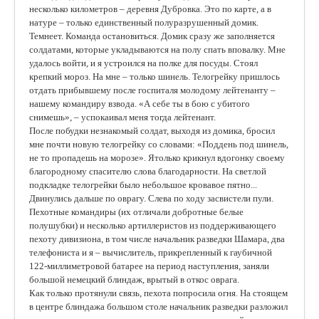
несколько километров – деревня Дубровка. Это по карте, а в
натуре – только единственный полуразрушенный домик.
Темнеет. Команда остановиться. Домик сразу же заполняется
солдатами, которые укладываются на полу спать вповалку. Мне
удалось войти, и я устроился на полке для посуды. Стоял
крепкий мороз. На мне – только шинель. Телогрейку пришлось
отдать прибывшему после госпиталя молодому лейтенанту –
нашему командиру взвода. «А себе ты в бою с убитого
снимешь», – успокаивал меня тогда лейтенант.
После побудки незнакомый солдат, выходя из домика, бросил
мне почти новую телогрейку со словами: «Поддень под шинель,
не то пропадешь на морозе». Ятолько крикнул вдогонку своему
благородному спасителю слова благодарности. На светлой
подкладке телогрейки было небольшое кровавое пятно...
Двинулись дальше по оврагу. Слева по ходу засвистели пули.
Пехотные командиры (их отличали добротные белые
полушубки) и несколько артиллеристов из поддерживающего
пехоту дивизиона, в том числе начальник разведки Шамара, два
телефониста и я – вычислитель, прикрепленный к гаубичной
122-миллиметровой батарее на период наступления, заняли
большой немецкий блиндаж, врытый в откос оврага.
Как только протянули связь, пехота попросила огня. На стоящем
в центре блиндажа большом столе начальник разведки разложил