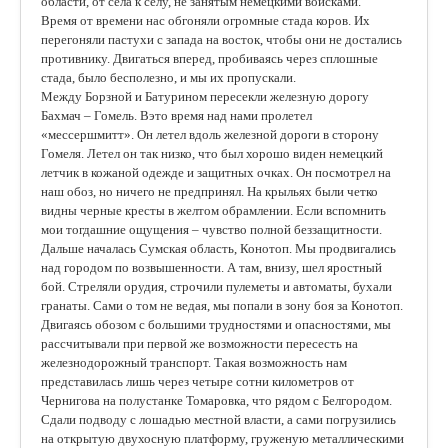
области, от села к селу, не занятым немецкими войсками.
Время от времени нас обгоняли огромные стада коров. Их
перегоняли пастухи с запада на восток, чтобы они не достались
противнику. Двигаться вперед, пробиваясь через сплошные
стада, было бесполезно, и мы их пропускали.
Между Борзной и Батурином пересекли железную дорогу
Бахмач – Гомель. Вэто время над нами пролетел
«мессершмитт». Он летел вдоль железной дороги в сторону
Гомеля. Летел он так низко, что был хорошо виден немецкий
летчик в кожаной одежде и защитных очках. Он посмотрел на
наш обоз, но ничего не предпринял. На крыльях были четко
видны черные кресты в желтом обрамлении. Если вспомнить
мои тогдашние ощущения – чувство полной беззащитности.
Дальше началась Сумская область, Конотоп. Мы продвигались
над городом по возвышенности. А там, внизу, шел яростный
бой. Стреляли орудия, строчили пулеметы и автоматы, бухали
гранаты. Сами о том не ведая, мы попали в зону боя за Конотоп.
Двигаясь обозом с большими трудностями и опасностями, мы
рассчитывали при первой же возможности пересесть на
железнодорожный транспорт. Такая возможность нам
представилась лишь через четыре сотни километров от
Чернигова на полустанке Томаровка, что рядом с Белгородом.
Сдали подводу с лошадью местной власти, а сами погрузились
на открытую двухосную платформу, груженую металлическими