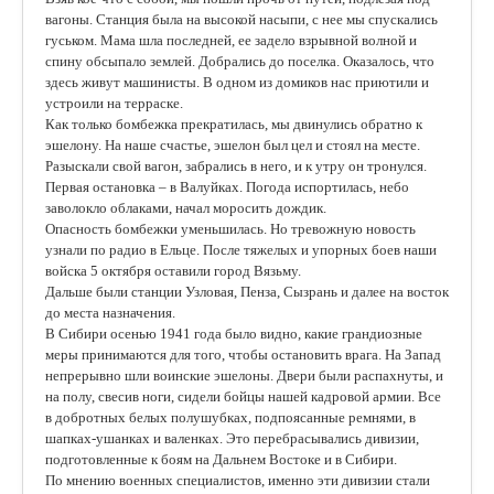
вагоны. Станция была на высокой насыпи, с нее мы спускались
гуськом. Мама шла последней, ее задело взрывной волной и
спину обсыпало землей. Добрались до поселка. Оказалось, что
здесь живут машинисты. В одном из домиков нас приютили и
устроили на терраске.
Как только бомбежка прекратилась, мы двинулись обратно к
эшелону. На наше счастье, эшелон был цел и стоял на месте.
Разыскали свой вагон, забрались в него, и к утру он тронулся.
Первая остановка – в Валуйках. Погода испортилась, небо
заволокло облаками, начал моросить дождик.
Опасность бомбежки уменьшилась. Но тревожную новость
узнали по радио в Ельце. После тяжелых и упорных боев наши
войска 5 октября оставили город Вязьму.
Дальше были станции Узловая, Пенза, Сызрань и далее на восток
до места назначения.
В Сибири осенью 1941 года было видно, какие грандиозные
меры принимаются для того, чтобы остановить врага. На Запад
непрерывно шли воинские эшелоны. Двери были распахнуты, и
на полу, свесив ноги, сидели бойцы нашей кадровой армии. Все
в добротных белых полушубках, подпоясанные ремнями, в
шапках-ушанках и валенках. Это перебрасывались дивизии,
подготовленные к боям на Дальнем Востоке и в Сибири.
По мнению военных специалистов, именно эти дивизии стали