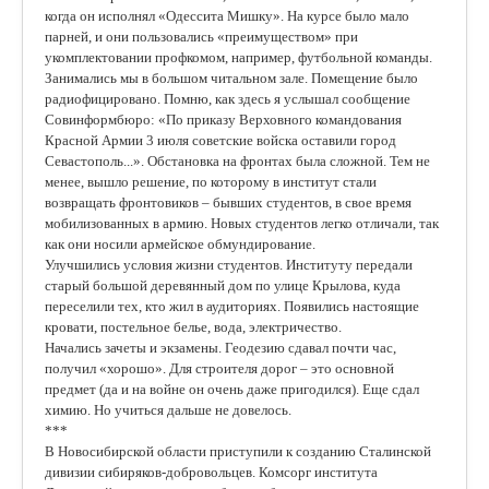
когда он исполнял «Одессита Мишку». На курсе было мало
парней, и они пользовались «преимуществом» при
укомплектовании профкомом, например, футбольной команды.
Занимались мы в большом читальном зале. Помещение было
радиофицировано. Помню, как здесь я услышал сообщение
Совинформбюро: «По приказу Верховного командования
Красной Армии 3 июля советские войска оставили город
Севастополь...». Обстановка на фронтах была сложной. Тем не
менее, вышло решение, по которому в институт стали
возвращать фронтовиков – бывших студентов, в свое время
мобилизованных в армию. Новых студентов легко отличали, так
как они носили армейское обмундирование.
Улучшились условия жизни студентов. Институту передали
старый большой деревянный дом по улице Крылова, куда
переселили тех, кто жил в аудиториях. Появились настоящие
кровати, постельное белье, вода, электричество.
Начались зачеты и экзамены. Геодезию сдавал почти час,
получил «хорошо». Для строителя дорог – это основной
предмет (да и на войне он очень даже пригодился). Еще сдал
химию. Но учиться дальше не довелось.
***
В Новосибирской области приступили к созданию Сталинской
дивизии сибиряков-добровольцев. Комсорг института