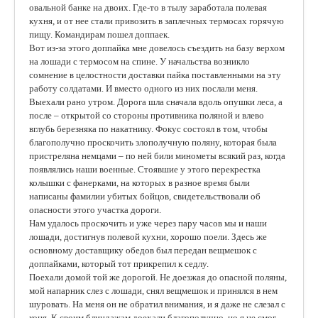
овальной банке на двоих. Где-то в тылу заработала полевая
кухня, и от нее стали привозить в заплечных термосах горячую
пищу. Командирам пошел доппаек.
Вот из-за этого доппайка мне довелось съездить на базу верхом
на лошади с термосом на спине. У начальства возникло
сомнение в целостности доставки пайка поставленными на эту
работу солдатами. И вместо одного из них послали меня.
Выехали рано утром. Дорога шла сначала вдоль опушки леса, а
после – открытой со стороны противника поляной и влево
вглубь березняка по накатнику. Фокус состоял в том, чтобы
благополучно проскочить злополучную поляну, которая была
пристреляна немцами – по ней били минометы всякий раз, когда
появлялись наши военные. Стоявшие у этого перекрестка
колышки с фанерками, на которых в разное время были
написаны фамилии убитых бойцов, свидетельствовали об
опасности этого участка дороги.
Нам удалось проскочить и уже через пару часов мы и наши
лошади, достигнув полевой кухни, хорошо поели. Здесь же
основному доставщику обедов был передан вещмешок с
доппайками, который тот прикрепил к седлу.
Поехали домой той же дорогой. Не доезжая до опасной поляны,
мой напарник слез с лошади, снял вещмешок и принялся в нем
шуровать. На меня он не обратил внимания, и я даже не слезал с
коня. К своим блиндажам доехали благополучно, но я не смог