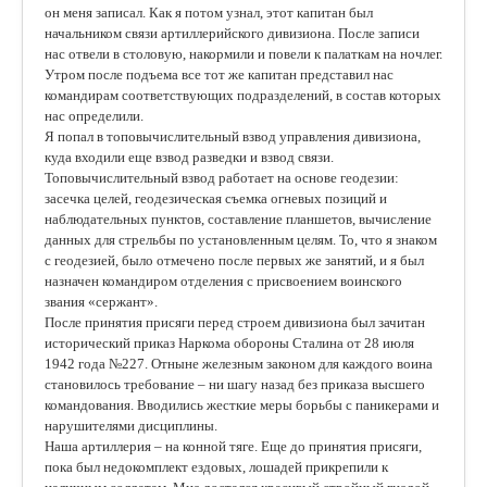
он меня записал. Как я потом узнал, этот капитан был
начальником связи артиллерийского дивизиона. После записи
нас отвели в столовую, накормили и повели к палаткам на ночлег.
Утром после подъема все тот же капитан представил нас
командирам соответствующих подразделений, в состав которых
нас определили.
Я попал в топовычислительный взвод управления дивизиона,
куда входили еще взвод разведки и взвод связи.
Топовычислительный взвод работает на основе геодезии:
засечка целей, геодезическая съемка огневых позиций и
наблюдательных пунктов, составление планшетов, вычисление
данных для стрельбы по установленным целям. То, что я знаком
с геодезией, было отмечено после первых же занятий, и я был
назначен командиром отделения с присвоением воинского
звания «сержант».
После принятия присяги перед строем дивизиона был зачитан
исторический приказ Наркома обороны Сталина от 28 июля
1942 года №227. Отныне железным законом для каждого воина
становилось требование – ни шагу назад без приказа высшего
командования. Вводились жесткие меры борьбы с паникерами и
нарушителями дисциплины.
Наша артиллерия – на конной тяге. Еще до принятия присяги,
пока был недокомплект ездовых, лошадей прикрепили к