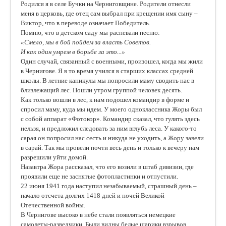
Родился я в селе Бучки на Черниговщине. Родители отнесли
меня в церковь, где отец сам выбрал при крещении имя сыну –
Виктор, что в переводе означает Победитель.
Помню, что в детском саду мы распевали песню:
«Смело, мы в бой пойдем за власть Советов.
И как один умрем в борьбе за это...»
Один случай, связанный с военными, произошел, когда мы жили
в Чернигове. Я в то время учился в старших классах средней
школы. В летние каникулы мы попросили маму сводить нас в
близлежащий лес. Пошли утром группой человек десять.
Как только вошли в лес, к нам подошел командир в форме и
спросил маму, куда мы идем. У моего одноклассника Жоры был
с собой аппарат «Фотокор». Командир сказал, что гулять здесь
нельзя, и предложил следовать за ним вглубь леса. У какого-то
сарая он попросил нас сесть и никуда не уходить, а Жору завели
в сарай. Так мы провели почти весь день и только к вечеру нам
разрешили уйти домой.
Назавтра Жора рассказал, что его возили в штаб дивизии, где
проявили еще не заснятые фотопластинки и отпустили.
22 июня 1941 года наступил незабываемый, страшный день –
начало отсчета долгих 1418 дней и ночей Великой
Отечественной войны.
В Чернигове высоко в небе стали появляться немецкие
самолеты-разведчики. Были видны белые шарики взрывов