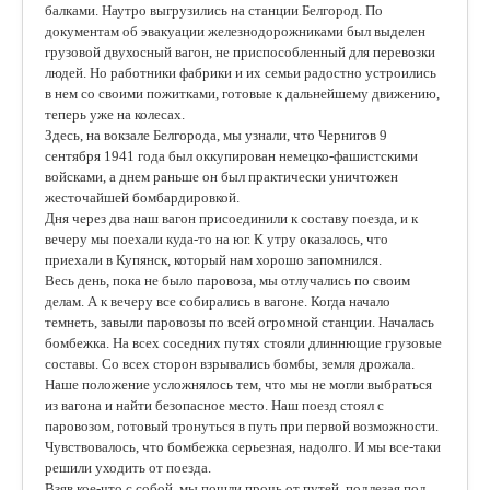
балками. Наутро выгрузились на станции Белгород. По
документам об эвакуации железнодорожниками был выделен
грузовой двухосный вагон, не приспособленный для перевозки
людей. Но работники фабрики и их семьи радостно устроились
в нем со своими пожитками, готовые к дальнейшему движению,
теперь уже на колесах.
Здесь, на вокзале Белгорода, мы узнали, что Чернигов 9
сентября 1941 года был оккупирован немецко-фашистскими
войсками, а днем раньше он был практически уничтожен
жесточайшей бомбардировкой.
Дня через два наш вагон присоединили к составу поезда, и к
вечеру мы поехали куда-то на юг. К утру оказалось, что
приехали в Купянск, который нам хорошо запомнился.
Весь день, пока не было паровоза, мы отлучались по своим
делам. А к вечеру все собирались в вагоне. Когда начало
темнеть, завыли паровозы по всей огромной станции. Началась
бомбежка. На всех соседних путях стояли длиннющие грузовые
составы. Со всех сторон взрывались бомбы, земля дрожала.
Наше положение усложнялось тем, что мы не могли выбраться
из вагона и найти безопасное место. Наш поезд стоял с
паровозом, готовый тронуться в путь при первой возможности.
Чувствовалось, что бомбежка серьезная, надолго. И мы все-таки
решили уходить от поезда.
Взяв кое-что с собой, мы пошли прочь от путей, подлезая под