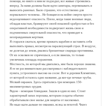
помощи, но никто к ним не подходил, все живые стремились
вперед. За нами должны были идти санитары, перевязывать и
выносить раненых. Было страшно, что естественно для
нормального человека... Не боящиеся на войне смерти просто
недооценивают опасность. Плохо, когда такие военные люди,
обладая властью, бравируют своей показной храбростью и без
оперативной необходимости подвергают жизнь свою и
подчиненных смертельной опасности, что приводит к
неоправданным жертвам.
Я старался сжаться, крепко прижать карабин и заставить себя
выполнять приказ, несмотря на парализующий страх. В воздухе,
не долетая до земли, рвались бризантные снаряды противника.
От их осколков не спрячешься, а если ляжешь, то только
увеличишь площадь поражения.
Местность, по которой мы двигались, мне была хорошо знакома.
Я ее не раз внимательно рассматривал с наблюдательного
пункта, устроенного высоко на сосне. Вот и деревня Клемятино,
от которой осталось одно название, да кое-где печные трубы.
Мелкий овражек. Здесь спрятались три немецких 150-
миллиметровых орудия.
Рядом – немецкие блиндажи. Зашли в один из них. Стоит
характерный запах порошка, которым солдаты обычно
обрабатывали свое жилье для защиты от насекомых.
Но надо идти дальше по овражку, вслед за пехотой. Через