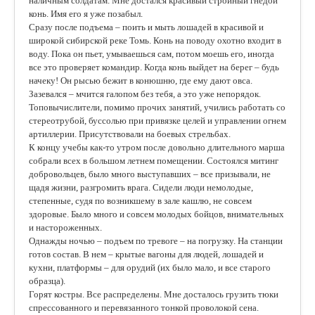
наличным солдатам. Мне достался красивый стройный гнедой
конь. Имя его я уже позабыл.
Сразу после подъема – поить и мыть лошадей в красивой и
широкой сибирской реке Томь. Конь на поводу охотно входит в
воду. Пока он пьет, умываешься сам, потом моешь его, иногда
все это проверяет командир. Когда конь выйдет на берег – будь
начеку! Он рысью бежит в конюшню, где ему дают овса.
Зазевался – мчится галопом без тебя, а это уже непорядок.
Топовычислители, помимо прочих занятий, учились работать со
стереотрубой, буссолью при привязке целей и управлении огнем
артиллерии. Присутствовали на боевых стрельбах.
К концу учебы как-то утром после довольно длительного марша
собрали всех в большом летнем помещении. Состоялся митинг
добровольцев, было много выступавших – все призывали, не
щадя жизни, разгромить врага. Сидели люди немолодые,
степенные, судя по возникшему в зале кашлю, не совсем
здоровые. Было много и совсем молодых бойцов, внимательных
и настороженных.
Однажды ночью – подъем по тревоге – на погрузку. На станции
готов состав. В нем – крытые вагоны для людей, лошадей и
кухни, платформы – для орудий (их было мало, и все старого
образца).
Горят костры. Все распределены. Мне досталось грузить тюки
спрессованного и перевязанного тонкой проволокой сена.