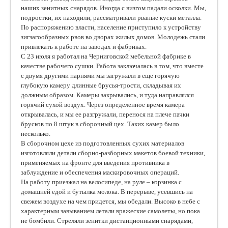
наших зенитных снарядов. Иногда с визгом падали осколки. Мы,
подростки, их находили, рассматривали рваные куски металла.
По распоряжению власти, население приступило к устройству
зигзагообразных рвов во дворах жилых домов. Молодежь стали
привлекать к работе на заводах и фабриках.
С 23 июля я работал на Черниговской мебельной фабрике в
качестве рабочего сушки. Работа заключалась в том, что вместе
с двумя другими парнями мы загружали в еще горячую
глубокую камеру длинные брусья-трости, складывая их
должным образом. Камеры закрывались, и туда направлялся
горячий сухой воздух. Через определенное время камера
открывалась, и мы ее разгружали, перенося на плече пачки
брусков по 8 штук в сборочный цех. Таких камер было
несколько.
В сборочном цехе из подготовленных сухих материалов
изготовляли детали сборно-разборных макетов боевой техники,
применяемых на фронте для введения противника в
заблуждение и обеспечения маскировочных операций.
На работу приезжал на велосипеде, на руле – корзинка с
домашней едой и бутылка молока. В перерыве, усевшись на
свежем воздухе на чем придется, мы обедали. Высоко в небе с
характерным завыванием летали вражеские самолеты, но пока
не бомбили. Стреляли зенитки дистанционными снарядами,