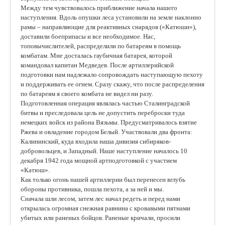
Между тем чувствовалось приближение начала нашего
наступления. Вдоль опушки леса установили на земле наклонно
рамы – направляющие для реактивных снарядов («Катюши»),
доставили боеприпасы и все необходимое. Нас,
топовычислителей, распределили по батареям в помощь
комбатам. Мне досталась гаубичная батарея, которой
командовал капитан Медведев. После артиллерийской
подготовки нам надлежало сопровождать наступающую пехоту
и поддерживать ее огнем. Сразу скажу, что после распределения
по батареям я своего комбата не видел ни разу.
Подготовленная операция являлась частью Сталинградской
битвы и преследовала цель не допустить переброски туда
немецких войск из района Вязьмы. Предусматривалось взятие
Ржева и овладение городом Белый. Участвовали два фронта:
Калининский, куда входила наша дивизия сибиряков-
добровольцев, и Западный. Наше наступление началось 10
декабря 1942 года мощной артподготовкой с участием
«Катюш».
Как только огонь нашей артиллерии был перенесен вглубь
обороны противника, пошла пехота, а за ней и мы.
Сначала шли лесом, затем лес начал редеть и перед нами
открылась огромная снежная равнина с кровавыми пятнами
убитых или раненых бойцов. Раненые кричали, просили