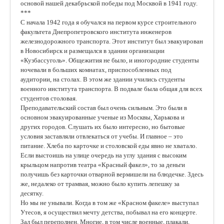
основой нашей декабрьской победы под Москвой в 1941 году.
***
С начала 1942 года я обучался на первом курсе строительного
факультета Днепропетровского института инженеров
железнодорожного транспорта. Этот институт был эвакуирован
в Новосибирск и размещался в здании организации
«Кузбассуголь». Общежития не было, и иногородние студенты
ночевали в больших комнатах, приспособленных под
аудитории, на столах. В этом же здании учились студенты
военного института транспорта. В подвале была общая для всех
студентов столовая.
Преподавательский состав был очень сильным. Это были в
основном эвакуированные ученые из Москвы, Харькова и
других городов. Слушать их было интересно, но бытовые
условия заставляли отвлекаться от учебы. И главное – это
питание. Хлеба по карточке и столовской еды явно не хватало.
Если выстоишь на улице очередь на углу здания с высоким
крыльцом напротив театра «Красный факел», то за деньги
получишь без карточки отварной вермишели на блюдечке. Здесь
же, недалеко от трамвая, можно было купить лепешку за
десятку.
Но мы не унывали. Когда в том же «Красном факеле» выступал
Утесов, я осуществил мечту детства, побывал на его концерте.
Зал был переполнен. Многие, в том числе военные, плакали,