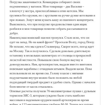
Погрузка заканчивается. Командиры собирают своих
подчиненных у вагонов. Мои товарищи – два Василия –
хлопочут у костра, приспосабливая к огню котелок. Мы
грузимся без оружия, но с круглыми на ручке-дужке котелками и
при ложках. Зовут меня кушать кашу из пшенного концентрата.
Выяснилось, что при погрузке продовольствия один ящик
разбился и мои товарищи помогли собрать рассыпавшееся
добро.
Наконец наш воинский эшелон тронулся. Стало ясно, что он
едет на запад. Но на какой фронт? Проехали Волгу, город Пензу.
Не похоже, что мы едем в Сталинград. Скорее всего, поезд идет
на Москву. Так и получилось. Сделали довольно длительную
остановку в нескольких километрах от столицы в прекрасной
лесистой местности. Повышали свою боевую выучку и
довооружались. Нам, артиллеристам, выдали вместо винтовок
новенькие карабины с откидным штыком. Выдали каски. Пока
использовали их во время сна. Голову в каске с мягкими
подушечками внутри можно было положить на любой
подходящий твердый предмет и удобно спать. Однако с началом
боев многие от касок отказались.
Огневые расчеты получили 76-миллиметровые пушки с дульным
тормозом ЗИС-3, которым суждено было стать наиболее
массовым и надежным орудием нашей артиллерии во время
войны, и 122-миллиметровые гаубицы М-30. Теперь все готово