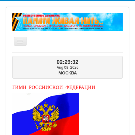
Включить/
выключить
навигацию
ГЛАВНАЯ
02:29:34
О ПРОЕКТЕ
Aug 08, 2026
МОСКВА
ФОТОГАЛЕРЕЯ
ВИДЕОГАЛЕРЕЯ
ГИМН РОССИЙСКОЙ ФЕДЕРАЦИИ
КНИГИ ПРОЕКТА
КОНТАКТЫ