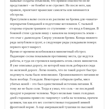
Бывалые солдаты объяснили, что прямой опасности он не
представляет – не бомбит и не стреляет. Но после него, как
правило, прилетают вражеские самолеты или начинаются
обстрелы.
Приступили к валке сосен и их распилке на бревна для «наката»
перекрытия блиндажей и подготовке котлованов. С тыльной
стороны отрыли траншею со ступенями – это вход в блиндаж. В
боковой стене сделали нишу с каналом на поверхность земли –
это очаг с дымоходом. Сверху уложили бревна. Концы нижнего
ряда заглубляли в грунт, а следующие ряды укладывали поверх
первого крест-накрест.
Время от времени возобновлялся минометный обстрел.
Падающие сосны показывали противнику места, где ведутся
работы, и туда он стремился направить огонь своих минометов.
Я уже описывал дорогу, по которой наш полк добирался сюда
по железной дороге. Легко понять, что по такой дороге быстро
подтянуть тылы было невозможно. Организованного питания не
было вообще. Голодали. Некоторые собирали грибы, мясо
убитых коней – это был единственный источник питания. К
тому же не было соли. Тогда я узнал, что соль – не последний
продукт в рационе человека. Через несколько таких голодных
дней старшина привез по «кирпичу» хлеба на человека, причем
целиком, так как его вес соответствовал тогдашней зимней
фронтовой норме. А еще американской тушенки по высокой