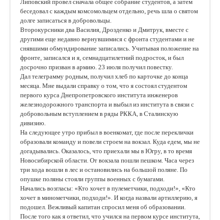
Липовский провел сначала общее собрание студентов, а затем
беседовал с каждым комсомольцем отдельно, речь шла о святом
долге записаться в добровольцы.
Второкурсники два Василия, Дрозденко и Дмитрук, вместе с
другими еще недавно вернувшимися с фронта студентами и не
снявшими обмундирование записались. Учитывая положение на
фронте, записался и я, семнадцатилетний подросток, и был
досрочно призван в армию. 23 июля получил повестку.
Дал телеграмму родным, получил хлеб по карточке до конца
месяца. Мне выдали справку о том, что я состоял студентом
первого курса Днепропетровского института инженеров
железнодорожного транспорта и выбыл из института в связи с
добровольным вступлением в ряды РККА, в Сталинскую
дивизию.
На следующее утро прибыл в военкомат, где после переклички
образовали команду и повели строем на вокзал. Куда едем, мы не
догадывались. Оказалось, что приехали мы в Югру, в то время
Новосибирской области. От вокзала пошли пешком. Часа через
три хода вошли в лес и остановились на большой поляне. По
опушке поляны стояли группы военных с бумагами.
Начались возгласы: «Кто хочет в пулеметчики, подходи!», «Кто
хочет в минометчики, подходи!». И когда назвали артиллерию, я
подошел. Вежливый капитан спросил меня об образовании.
После того как я ответил, что учился на первом курсе института,