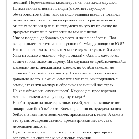
позиций. Перемещаемся километров на пять вдоль опушки.
Приказ занять огневые позиции (с соответствующим
обустройством). Наш топовычислительный взвод отправился
пешком с инструментами на прежнее место расположения
огневых позиций делать инструментальную их привязку по
предусмотрительно оставленным там колышкам.
Уже за полдень добрались до места и начали работать. Под
вечер прилетает группа пикирующих бомбардировщиков Ю-87.
Нас они настигли на открытом месте вдали от укрытий и леса.
Упал на землю с мыслью: «Ну, пропали!». Один из самолетов
вошел в пике, включив сирену. Мы слушали ее приближающийся
зловещий звук, прижавшись к земле, но бомбы самолет не
сбросил. Стал набирать высоту. То же самое продолжалось
довольно долго. Наконец самолеты улетели, мы поднялись с
земли, отряхнув одежду и сбросив охвативший нас страх.
Но чем объяснить случившееся? Какую цель преследовали
летчики, атакуя лежащую группу солдат?
Не обнаружив на поле серьезных целей, летчики «юнкерсов»
пикировали без бомбежки. Воем сирен они вынуждали наших
бойцов, в том числе зенитчиков, прижиматься к земле. А сами в
это время беспрепятственно просматривали местность с
небольшой высоты.
Нужно сказать, что наши батареи через некоторое время
вернулись на свои прежние огневые позиции.