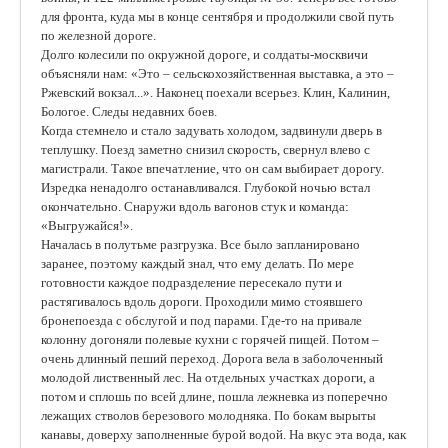
для фронта, куда мы в конце сентября и продолжили свой путь
по железной дороге.
Долго колесили по окружной дороге, и солдаты-москвичи
объясняли нам: «Это – сельскохозяйственная выставка, а это –
Ржевский вокзал...». Наконец поехали всерьез. Клин, Калинин,
Бологое. Следы недавних боев.
Когда стемнело и стало задувать холодом, задвинули дверь в
теплушку. Поезд заметно снизил скорость, свернул влево с
магистрали. Такое впечатление, что он сам выбирает дорогу.
Изредка ненадолго останавливался. Глубокой ночью встал
окончательно. Снаружи вдоль вагонов стук и команда:
«Выгружайся!».
Началась в полутьме разгрузка. Все было запланировано
заранее, поэтому каждый знал, что ему делать. По мере
готовности каждое подразделение пересекало пути и
растягивалось вдоль дороги. Проходили мимо стоявшего
бронепоезда с обслугой и под парами. Где-то на привале
колонну догоняли полевые кухни с горячей пищей. Потом –
очень длинный пеший переход. Дорога вела в заболоченный
молодой лиственный лес. На отдельных участках дороги, а
потом и сплошь по всей длине, пошла лежневка из поперечно
лежащих стволов березового молодняка. По бокам вырыты
канавы, доверху заполненные бурой водой. На вкус эта вода, как