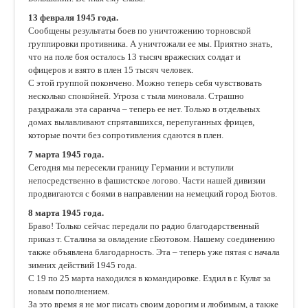
13 февраля 1945 года.
Сообщены результаты боев по уничтожению торновской
группировки противника. А уничтожали ее мы. Приятно знать,
что на поле боя осталось 13 тысяч вражеских солдат и
офицеров и взято в плен 15 тысяч человек.
С этой группой покончено. Можно теперь себя чувствовать
несколько спокойней. Угроза с тыла миновала. Страшно
раздражала эта саранча – теперь ее нет. Только в отдельных
домах вылавливают спрятавшихся, перепуганных фрицев,
которые почти без сопротивления сдаются в плен.
7 марта 1945 года.
Сегодня мы пересекли границу Германии и вступили
непосредственно в фашистское логово. Части нашей дивизии
продвигаются с боями в направлении на немецкий город Бютов.
8 марта 1945 года.
Браво! Только сейчас передали по радио благодарственный
приказ т. Сталина за овладение г.Бютовом. Нашему соединению
также объявлена благодарность. Эта – теперь уже пятая с начала
зимних действий 1945 года.
С 19 по 25 марта находился в командировке. Ездил в г. Культ за
новым пополнением.
За это время я не мог писать своим дорогим и любимым, а также