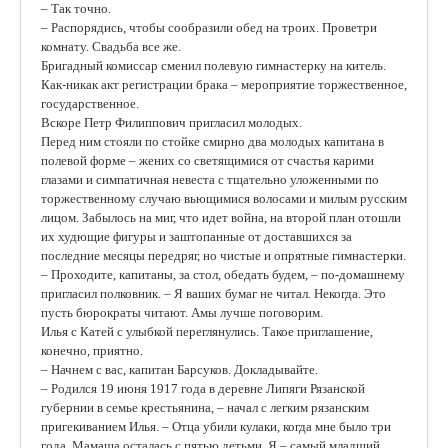
– Так точно.
– Распорядись, чтобы сообразили обед на троих. Проветри
комнату. Свадьба все же.
Бригадный комиссар сменил полевую гимнастерку на китель.
Как-никак акт регистрации брака – мероприятие торжественное,
государственное.
Вскоре Петр Филиппович пригласил молодых.
Перед ним стояли по стойке смирно два молодых капитана в
полевой форме – жених со светящимися от счастья карими
глазами и симпатичная невеста с тщательно уложенными по
торжественному случаю вьющимися волосами и милым русским
лицом. Забылось на миг, что идет война, на второй план отошли
их худющие фигуры и заштопанные от доставшихся за
последние месяцы передряг, но чистые и опрятные гимнастерки.
– Проходите, капитаны, за стол, обедать будем, – по-домашнему
пригласил полковник. – Я ваших бумаг не читал. Некогда. Это
пусть бюрократы читают. Амы лучше поговорим.
Илья с Катей с улыбкой переглянулись. Такое приглашение,
конечно, приятно.
– Начнем с вас, капитан Барсуков. Докладывайте.
– Родился 19 июня 1917 года в деревне Липяги Рязанской
губернии в семье крестьянина, – начал с легким рязанским
пригекиванием Илья. – Отца убили кулаки, когда мне было три
года. Мамаша осталась с пятью детьми. Я – самый младший.