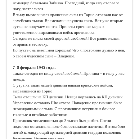
командир батальона Забияка. Последний, когда ему оторвало
ногу, застрелился.
В тылу вырвавшиеся вражеские силы из Торно отрезали нас от
армейских тылов. Временами нарушена связь. Вот уже вторые
сутки не получаем почты. Приняты срочные меры к
уничтожению вырвавшихся войск противника.
Сегодня не писал своей дорогой, любимой! Все равно нельзя
отправить весточку.
Но пусть она знает, моя хорошая! Что я постоянно думаю о ней,
о своем чудесном сыне – Владюше.
7–8 февраля 1945 года.
Также сегодня не пишу своей любимой. Причина – в тылу у нас
немцы.
С утра на тылы нашей дивизии напали вражеские войска,
вырвавшиеся из Торно.
Тылы отошли на КП дивизии. Немцы ворвались на КП дивизии.
Управление оставило Швекатово. Нападение противника было
неожиданным и с тыла. С противником вступили в бой все
тыловые и штабные работники.
Противник численностью до 2 тысяч был разбит. Сотни
подонков остались на поле боя, остальные пленены. В этом бою
погиб командующий артиллерией дивизии гвардии полковник
Большанин. Вечная ему слава.