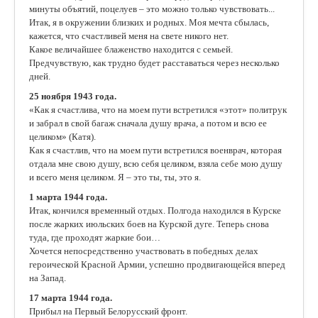
минуты объятий, поцелуев – это можно только чувствовать...
Итак, я в окружении близких и родных. Моя мечта сбылась,
кажется, что счастливей меня на свете никого нет.
Какое величайшее блаженство находится с семьей.
Предчувствую, как трудно будет расставаться через несколько
дней.
25 ноября 1943 года.
«Как я счастлива, что на моем пути встретился «этот» политрук
и забрал в свой багаж сначала душу врача, а потом и всю ее
целиком» (Катя).
Как я счастлив, что на моем пути встретился военврач, которая
отдала мне свою душу, всю себя целиком, взяла себе мою душу
и всего меня целиком. Я – это ты, ты, это я.
1 марта 1944 года.
Итак, кончился временный отдых. Полгода находился в Курске
после жарких июльских боев на Курской дуге. Теперь снова
туда, где проходят жаркие бои…
Хочется непосредственно участвовать в победных делах
героической Красной Армии, успешно продвигающейся вперед
на Запад.
17 марта 1944 года.
Прибыл на Первый Белорусский фронт.