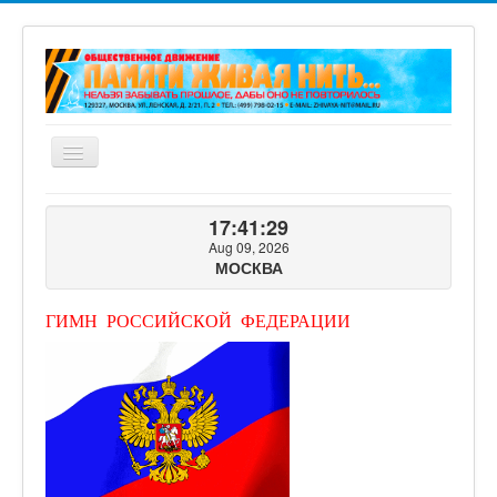
Включить/
выключить
навигацию
ГЛАВНАЯ
17:41:31
О ПРОЕКТЕ
Aug 09, 2026
МОСКВА
ФОТОГАЛЕРЕЯ
ВИДЕОГАЛЕРЕЯ
ГИМН РОССИЙСКОЙ ФЕДЕРАЦИИ
КНИГИ ПРОЕКТА
КОНТАКТЫ