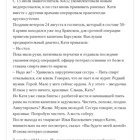
С 15 июля эвакогоспиталь №432 укомплектовали новым
медперсоналом, и он стал вновь принимать раненых. Катя
вместе с другими врачами оперировала практически
круглосуточно.
Поздним вечером 24 августа в госпиталь, который в составе 50-
й армии находился уже под Брянском, для срочной операции
привезли раненого капитана Барсукова. Выслушав
предварительный диагноз, Катя приказала:
– На стол.
Пока мыла руки, натягивала перчатки и отдавала последние
указания перед операцией, офицер потерял сознание от боли и
стакана спирта вместо наркоза.
– Надо же! – Удивилась хирургическая сестра. – Пить спирт
отказывался, еле влили. Говорил, что не пьет и не курит. Редкий
мужик. Герой. Мало у кого сейчас ордена. А у этого – звездочка.
И глаза у него ничего, красивые. Слышь, Кать?
Но Катя уже сняла бинты с разбитой кости и начинавшей гнить
раны на голени капитана и задумалась. Чистить, похоже, поздно.
Ампутировать? Жалко. Мужик молодой. Сестра говорит, и глаза
красивые. Попробую чистить. А кость соберу.
После выхода из «наркоза» Илья Васильевич увидел Катю,
внимательно на нее посмотрел, сказал: «Вы будете моей женой».
И снова потерял сознание.