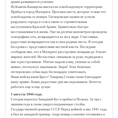
армии развиваются успешно.
Из Камень-Каширска выехал на освобожденную территорию.
Прибыл в город Малорита. Проезжал места, которые только что
освобождены от немцев. Гитлеровские палачи не успели
разрушить города и села в связи со стремительным
наступлением Красной Армии. Удивительно быстро
восстанавливается жизнь. Уже на десятки километров проведена
телеграфная сеть, возвращаются из леса люди. Счастливые,
радостные возвращаются они в свои родные места. Я сегодня
беседовал с представителями местной власти. Последние
сообщили мне, что в Малорите расстреляно немцами до 3тысяч
мирных жителей. Несчастных связывали за руки, подводили к
яме и расстреливали. Убитые падали в яму, увлекая за собой
живых, потом всех закапывали. Звери! Этих бешеных
гитлеровских собак надо беспощадно уничтожать.
Наши войска взяли Брест! Товарищ Сталин снова благодарит
нашу армию. Какие радостные дни мы переживаем. Хочется
работать еще и еще лучше.
1 августа 1944 года.
Сегодня переехал Западный Буг и прибыл в Польшу. За три с
лишним года я снова увидел пограничные столбы
Государственной границы СССР. Перед войной, в мае 1941 года,
я был на западной границе, тогда немцы усиленно готовились к