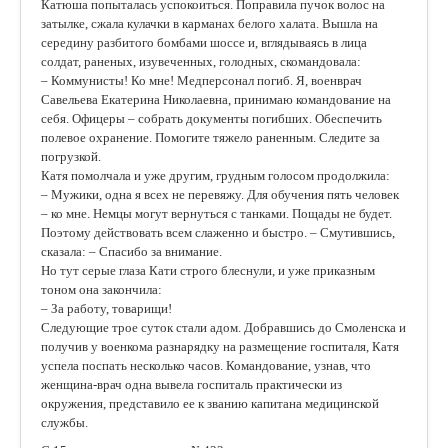
Катюша попыталась успокоиться. Поправила пучок волос на
затылке, сжала кулачки в карманах белого халата. Вышла на
середину разбитого бомбами шоссе и, вглядываясь в лица
солдат, раненых, изувеченных, голодных, скомандовала:
– Коммунисты! Ко мне! Медперсонал погиб. Я, военврач
Савельева Екатерина Николаевна, принимаю командование на
себя. Офицеры – собрать документы погибших. Обеспечить
полевое охранение. Помогите тяжело раненным. Следите за
погрузкой.
Катя помолчала и уже другим, грудным голосом продолжила:
– Мужики, одна я всех не перевяжу. Для обучения пять человек
– ко мне. Немцы могут вернуться с танками. Пощады не будет.
Поэтому действовать всем слаженно и быстро. – Смутившись,
сказала: – Спасибо за внимание.
Но тут серые глаза Кати строго блеснули, и уже приказным
тоном она закончила:
– За работу, товарищи!
Следующие трое суток стали адом. Добравшись до Смоленска и
получив у военкома разнарядку на размещение госпиталя, Катя
успела поспать несколько часов. Командование, узнав, что
женщина-врач одна вывела госпиталь практически из
окружения, представило ее к званию капитана медицинской
службы.