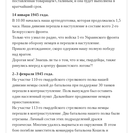
поставленная товарищем Сталиным, и она будет выполнена в
кратчайший срок.
14 января 1945 года.
В 10.00 началась наша артподготовка, которая продолжалась 1,5
часа. Наша дивизия перешла в наступление в составе всего 2-го
Белорусского фронта.
Только что узнал по радио, что войска 1-го Украинского фронта
прорвали оборону немцев и перешли в наступление.
Пришло долгожданное, скоро одержим нашу полную победу
над врагом.
Дорогая моя! Знаешь ли ты о том, что и мы, гвардейцы, также
ринулись вперед к центру фашистского логова?!
2–3 февраля 1945 года.
На участке 110-го гвардейского стрелкового полка нашей
дивизии немцы силой до батальона при поддержке 30 танков
перешли в контрнаступление. Полк вынужден был оставить
один населенный пункт. Дальнейшее продвижение немцев
приостановлено.
На участке 113-го гвардейского стрелкового полка немцы
перешли в контрнаступление. Два батальона нашего полка были
отрезаны. Личный состав этих подразделений дрался
героически. Многим удалось вырваться из окружения. В этом
бою погибли заместитель командира батальона Кошель и