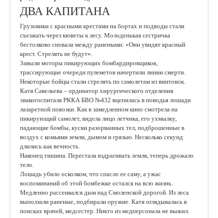
ДВА КАПИТАНА
Грузовики с красными крестами на бортах и подводы стали
съезжать через кюветы к лесу. Молоденькая сестричка
бестолково сновала между ранеными: «Они увидят красный
крест. Стрелять не будут».
Завыли моторы пикирующих бомбардировщиков,
трассирующие очереди пулеметов начертили линии смерти.
Некоторые бойцы стали стрелять по самолетам из винтовок.
Катя Савельева – ординатор хирургического отделения
эвакогоспиталя РККА БВО №432 вцепилась в поводья лошади
лазаретной повозки. Как в замедленном кино смотрела на
пикирующий самолет, видела лицо летчика, его ухмылку,
падающие бомбы, куски разорванных тел, подброшенные в
воздух с комьями земли, дымом и грязью. Несколько секунд
длились как вечность.
Наконец тишина. Перестала вздрагивать земля, теперь дрожало
тело.
Лошадь убило осколком, что спасло ее саму, а ужас
воспоминаний об этой бомбежке остался на всю жизнь.
Медленно рассеивался дым над Смоленской дорогой. Из леса
выползали раненые, подбирали оружие. Катя оглядывалась в
поисках врачей, медсестер. Никто из медперсонала не выжил.