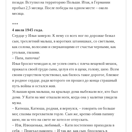
позади. Вступил на территорию Польши. Итак, в Германии
пробыл 2,5 месяца. После победы на одном месте – около
месяца.
***
4 июля 1945 года.
Сердце у Ильи замерло. К нему со всех ног по дорожке бежал
сын, трехлетний малыш, в коротких штанишках, со светлыми,
как солома, волосами и сверкающими от счастья черными, как
угольки, глазами.
– Папа, папочка!
Илья бросил чемодан и, не успев снять с плеча вещевой мешок,
прижал к своей груди сына, целуя его в щеки, голову, шею. Всем
своим существом чувствовал, как билось такое дорогое, близкое
и родное сердце, ради которого он прошел до конца страшный
путь войны и остался жив.
Услышав крик малыша, на крыльцо дома выбежали все, кто был
дома. У Кати на миг отказали ноги, когда она у калитки увидела
мужа.
– Катюша, Катюша, родная, я вернулся, – говорить он больше
мог, спазмы перехватили горло. Сын же, крепко обняв папину
шею, ни за что на свете не хотел ее отпускать.
– Иля, Илюшенька, любимый, – Катя постепенно приходила в
себя. – Приехал наконец. – И так же, как сын, бросилась в