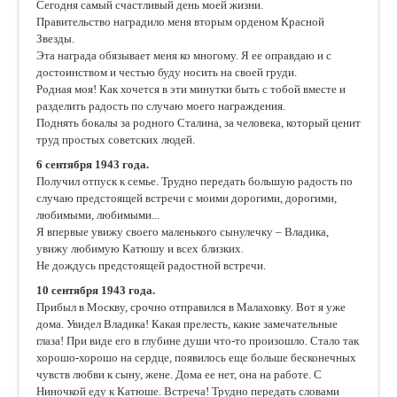
Сегодня самый счастливый день моей жизни.
Правительство наградило меня вторым орденом Красной
Звезды.
Эта награда обязывает меня ко многому. Я ее оправдаю и с
достоинством и честью буду носить на своей груди.
Родная моя! Как хочется в эти минутки быть с тобой вместе и
разделить радость по случаю моего награждения.
Поднять бокалы за родного Сталина, за человека, который ценит
труд простых советских людей.
6 сентября 1943 года.
Получил отпуск к семье. Трудно передать большую радость по
случаю предстоящей встречи с моими дорогими, дорогими,
любимыми, любимыми...
Я впервые увижу своего маленького сынулечку – Владика,
увижу любимую Катюшу и всех близких.
Не дождусь предстоящей радостной встречи.
10 сентября 1943 года.
Прибыл в Москву, срочно отправился в Малаховку. Вот я уже
дома. Увидел Владика! Какая прелесть, какие замечательные
глаза! При виде его в глубине души что-то произошло. Стало так
хорошо-хорошо на сердце, появилось еще больше бесконечных
чувств любви к сыну, жене. Дома ее нет, она на работе. С
Ниночкой еду к Катюше. Встреча! Трудно передать словами