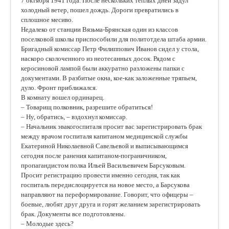
7 октября 1941 года. После нескольких теплых дней задул
холодный ветер, пошел дождь. Дороги превратились в
сплошное месиво.
Недалеко от станции Вязьма-Брянская один из классов
поселковой школы приспособили для политотдела штаба армии.
Бригадный комиссар Петр Филиппович Иванов сидел у стола,
наскоро сколоченного из неотесанных досок. Рядом с
керосиновой лампой были аккуратно разложены папки с
документами. В разбитые окна, кое-как заложенные тряпьем,
дуло. Фронт приближался.
В комнату вошел ординарец.
– Товарищ полковник, разрешите обратиться!
– Ну, обратись, – вздохнул комиссар.
– Начальник эвакогоспиталя просит вас зарегистрировать брак
между врачом госпиталя капитаном медицинской службы
Екатериной Николаевной Савельевой и выписывающимся
сегодня после ранения капитаном-пограничником,
пропагандистом полка Ильей Васильевичем Барсуковым.
Просит регистрацию провести именно сегодня, так как
госпиталь передислоцируется на новое место, а Барсукова
направляют на переформирование. Говорит, что офицеры –
боевые, любят друг друга и горят желанием зарегистрировать
брак. Документы все подготовлены.
– Молодые здесь?