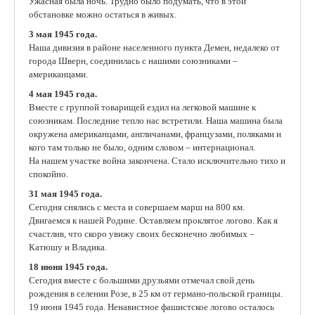
Ужасная была ночь. Трудно было подумать, что в этой
обстановке можно остаться в живых.
3 мая 1945 года.
Наша дивизия в районе населенного пункта Демен, недалеко от
города Шверн, соединилась с нашими союзниками –
американцами.
4 мая 1945 года.
Вместе с группой товарищей ездил на легковой машине к
союзникам. Последние тепло нас встретили. Наша машина была
окружена американцами, англичанами, французами, поляками и
кого там только не было, одним словом – интернационал.
На нашем участке война закончена. Стало исключительно тихо и
спокойно.
31 мая 1945 года.
Сегодня снялись с места и совершаем марш на 800 км.
Двигаемся к нашей Родине. Оставляем проклятое логово. Как я
счастлив, что скоро увижу своих бесконечно любимых –
Катюшу и Владика.
18 июня 1945 года.
Сегодня вместе с большими друзьями отмечал свой день
рождения в селении Розе, в 25 км от германо-польской границы.
19 июня 1945 года. Ненавистное фашистское логово осталось