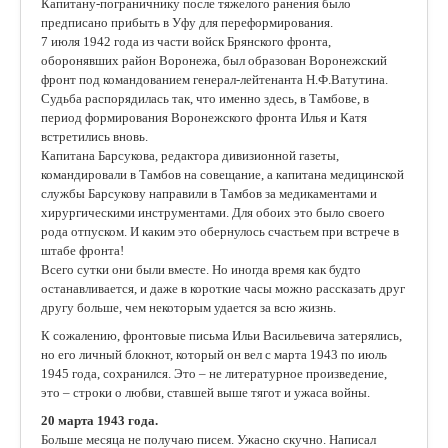
Капитану-пограничнику после тяжелого ранения было
предписано прибыть в Уфу для переформирования.
7 июля 1942 года из части войск Брянского фронта,
оборонявших район Воронежа, был образован Воронежский
фронт под командованием генерал-лейтенанта Н.Ф.Ватутина.
Судьба распорядилась так, что именно здесь, в Тамбове, в
период формирования Воронежского фронта Илья и Катя
встретились вновь.
Капитана Барсукова, редактора дивизионной газеты,
командировали в Тамбов на совещание, а капитана медицинской
службы Барсукову направили в Тамбов за медикаментами и
хирургическими инструментами. Для обоих это было своего
рода отпуском. И каким это обернулось счастьем при встрече в
штабе фронта!
Всего сутки они были вместе. Но иногда время как будто
останавливается, и даже в короткие часы можно рассказать друг
другу больше, чем некоторым удается за всю жизнь.
К сожалению, фронтовые письма Ильи Васильевича затерялись,
но его личный блокнот, который он вел с марта 1943 по июль
1945 года, сохранился. Это – не литературное произведение,
это – строки о любви, ставшей выше тягот и ужаса войны.
20 марта 1943 года.
Больше месяца не получаю писем. Ужасно скучно. Написал