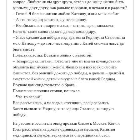
вопрос. Любите ли вы друг друга, готовы до конца жизни быть
верными друг другу, как раньше говорили, в печали и в радости?
– Готов! Я больше жизни люблю Катюшу, и она меня любит.
– А это, товарищ капитан, я у нее спрошу.
– Влюбилась вот в карие глазки, – катины щеки запылали.
Нелегко такие слова сказать, да еще командиру.
– Я все сделаю для победы над врагом за Родину, за Сталина, за
мою Катюшу – до того часа когда мы с Катей сможем навсегда
быть вместе.
Полковник встал. Встали и жених с невестой.
– Товарищи капитаны, позвольте мне от имени командования
объявить вас мужем и женой. Желаю вам изо всех сил бить
фашистов, без ранений дожить до победы, а дальше – долгой и
счастливой жизни, детей и внуков на благо нашей Родины.
Вручаю вам свидетельство о браке.
Полковник наполнил стопки, понюхал.
– Что-то горько!
Все рассмеялись, а молодые, стесняясь, расцеловались.
Затем выпили за Родину, за товарища Сталина, за скорую
победу.
На рассвете госпиталь эвакуировали ближе к Москве. Катя и
Илья расстались на долгие одиннадцать месяцев. Капитан
медицинской службы вернулась за операционный стол.