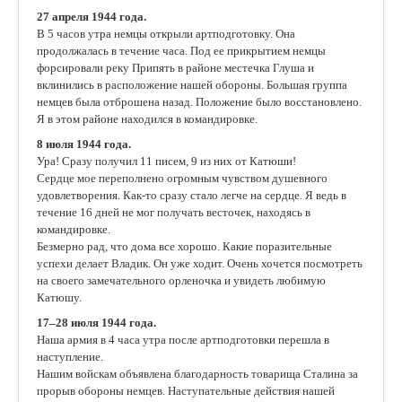
27 апреля 1944 года.
В 5 часов утра немцы открыли артподготовку. Она
продолжалась в течение часа. Под ее прикрытием немцы
форсировали реку Припять в районе местечка Глуша и
вклинились в расположение нашей обороны. Большая группа
немцев была отброшена назад. Положение было восстановлено.
Я в этом районе находился в командировке.
8 июля 1944 года.
Ура! Сразу получил 11 писем, 9 из них от Катюши!
Сердце мое переполнено огромным чувством душевного
удовлетворения. Как-то сразу стало легче на сердце. Я ведь в
течение 16 дней не мог получать весточек, находясь в
командировке.
Безмерно рад, что дома все хорошо. Какие поразительные
успехи делает Владик. Он уже ходит. Очень хочется посмотреть
на своего замечательного орленочка и увидеть любимую
Катюшу.
17–28 июля 1944 года.
Наша армия в 4 часа утра после артподготовки перешла в
наступление.
Нашим войскам объявлена благодарность товарища Сталина за
прорыв обороны немцев. Наступательные действия нашей