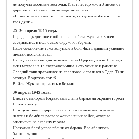
не получал любимые весточки. И вот передо мной 8 писем от
дорогой и любимой. Какие чудесные слова.
«Самое великое счастье – это знать, что душа любимого – это
твоя душа».
25–26 апреля 1945 года.
Передано радостное сообщение – войска Жукова и Конева
соединились и полностью окружили Берлин.
Наше соединение тоже вступило в бой. Части дивизии успешно
продвигаются вперед.
Наша дивизия сегодня перешла через Одер по дамбе. Впереди
меня метров на 15 взорвалась мина. Есть убитые и раненые.
Средний танк провалился на переправе и свалился в Одер. Танк
затонул. Водитель погиб.
Войска Жукова ворвались в Берлин.
30 апреля 1945 года.
Вместе с майором Богдановым спал в бараке на окраине города
Нойштарлиту.
Немецкие бомбардировщики исключительно часто делали
налеты и бомбили расположение наших войск, которые
зацепились за окраину города.
Несколько бомб упало вблизи от барака. Все обошлось
благополучно.