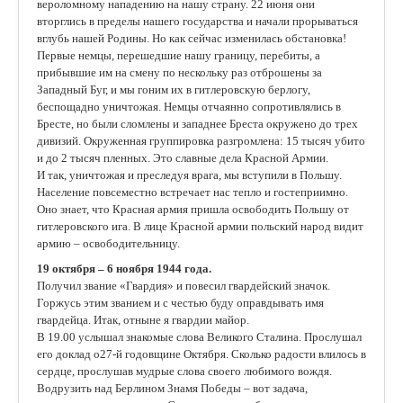
вероломному нападению на нашу страну. 22 июня они
вторглись в пределы нашего государства и начали прорываться
вглубь нашей Родины. Но как сейчас изменилась обстановка!
Первые немцы, перешедшие нашу границу, перебиты, а
прибывшие им на смену по нескольку раз отброшены за
Западный Буг, и мы гоним их в гитлеровскую берлогу,
беспощадно уничтожая. Немцы отчаянно сопротивлялись в
Бресте, но были сломлены и западнее Бреста окружено до трех
дивизий. Окруженная группировка разгромлена: 15 тысяч убито
и до 2 тысяч пленных. Это славные дела Красной Армии.
И так, уничтожая и преследуя врага, мы вступили в Польшу.
Население повсеместно встречает нас тепло и гостеприимно.
Оно знает, что Красная армия пришла освободить Польшу от
гитлеровского ига. В лице Красной армии польский народ видит
армию – освободительницу.
19 октября – 6 ноября 1944 года.
Получил звание «Гвардия» и повесил гвардейский значок.
Горжусь этим званием и с честью буду оправдывать имя
гвардейца. Итак, отныне я гвардии майор.
В 19.00 услышал знакомые слова Великого Сталина. Прослушал
его доклад о27-й годовщине Октября. Сколько радости влилось в
сердце, прослушав мудрые слова своего любимого вождя.
Водрузить над Берлином Знамя Победы – вот задача,