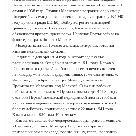
После школы был рабочим на московском заводе «Станколит». В
армии с 1938 года. Окончил Московское пограничное училище.
Позднее был командирован на северо-западную границу. В 1940
году принят в ряды ВКП(б). Войну встретил на западной
границе. До ранения 15 августа под Брянском выполнял
обязанности пропагандиста полка. Не женат. Братья сейчас на
фронте, сестра работает в Москве.
– Молодец, капитан. Толково доложил. Теперь вы, товарищ
капитан медицинской службы.
– Родилась 7 декабря 1914 года в Петрограде в семье
военнослужащего. Отец был рядовым в 1914 году. Кавалер
Георгиевского креста. А вообще наша семья печников. Отец –
печник, дед – печник, прадед, как я знаю, тоже был печником.
Имею младшего брата и сестру. Мама – домохозяйка.
Проживает в Малаховке под Москвой. Сама я из рабочих,
работала на ленинградском Путиловском заводе. В 1939 году
окончила Первый московский медицинский институт и была
направлена младшим врачом в Белорусский военный округ. В
боевых действиях принимаю участие с 22 июня 1941 года.
Комсомолка с 1930 года. Не замужем.
– Как вы, оставшись без медперсонала, одна привели госпиталь
в Смоленск, я помню. Молодец. Подписывал приказ о
присвоении вам внеочередного звания. Ну, теперь последний