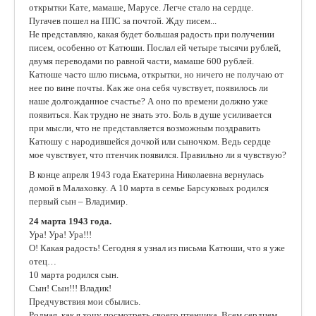
открытки Кате, мамаше, Марусе. Легче стало на сердце.
Пугачев пошел на ППС за почтой. Жду писем...
Не представляю, какая будет большая радость при получении
писем, особенно от Катюши. Послал ей четыре тысячи рублей,
двумя переводами по равной части, мамаше 600 рублей.
Катюше часто шлю письма, открытки, но ничего не получаю от
нее по вине почты. Как же она себя чувствует, появилось ли
наше долгожданное счастье? А оно по времени должно уже
появиться. Как трудно не знать это. Боль в душе усиливается
при мысли, что не представляется возможным поздравить
Катюшу с народившейся дочкой или сыночком. Ведь сердце
мое чувствует, что птенчик появился. Правильно ли я чувствую?
В конце апреля 1943 года Екатерина Николаевна вернулась
домой в Малаховку. А 10 марта в семье Барсуковых родился
первый сын – Владимир.
24 марта 1943 года.
Ура! Ура! Ура!!!
О! Какая радость! Сегодня я узнал из письма Катюши, что я уже
отец…
10 марта родился сын.
Сын! Сын!!! Владик!
Предчувствия мои сбылись.
Родная, как я хочу посмотреть своего птенчика. Всем сердцем,