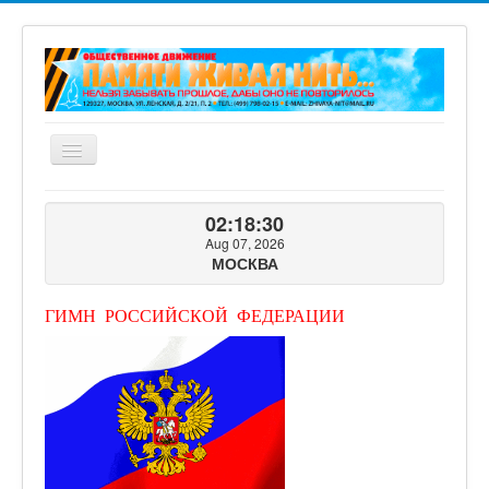
Включить/
выключить
навигацию
ГЛАВНАЯ
02:18:33
О ПРОЕКТЕ
Aug 07, 2026
МОСКВА
ФОТОГАЛЕРЕЯ
ВИДЕОГАЛЕРЕЯ
ГИМН РОССИЙСКОЙ ФЕДЕРАЦИИ
КНИГИ ПРОЕКТА
КОНТАКТЫ