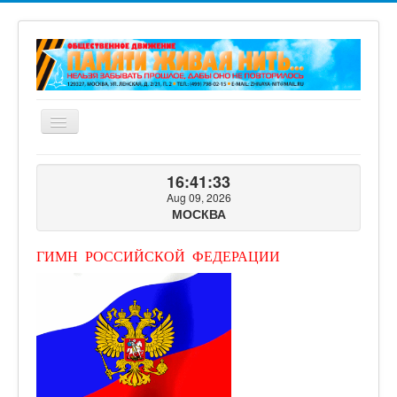
Включить/
выключить
навигацию
ГЛАВНАЯ
16:41:34
О ПРОЕКТЕ
Aug 09, 2026
МОСКВА
ФОТОГАЛЕРЕЯ
ВИДЕОГАЛЕРЕЯ
ГИМН РОССИЙСКОЙ ФЕДЕРАЦИИ
КНИГИ ПРОЕКТА
КОНТАКТЫ