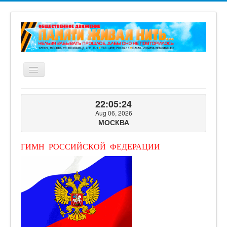
Включить/
выключить
навигацию
ГЛАВНАЯ
22:05:25
О ПРОЕКТЕ
Aug 06, 2026
МОСКВА
ФОТОГАЛЕРЕЯ
ВИДЕОГАЛЕРЕЯ
ГИМН РОССИЙСКОЙ ФЕДЕРАЦИИ
КНИГИ ПРОЕКТА
КОНТАКТЫ