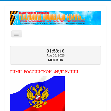
Включить/
выключить
навигацию
ГЛАВНАЯ
01:58:17
О ПРОЕКТЕ
Aug 06, 2026
МОСКВА
ФОТОГАЛЕРЕЯ
ВИДЕОГАЛЕРЕЯ
ГИМН РОССИЙСКОЙ ФЕДЕРАЦИИ
КНИГИ ПРОЕКТА
КОНТАКТЫ