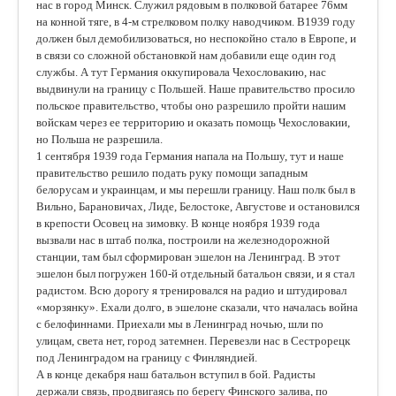
нас в город Минск. Служил рядовым в полковой батарее 76мм
на конной тяге, в 4-м стрелковом полку наводчиком. В1939 году
должен был демобилизоваться, но неспокойно стало в Европе, и
в связи со сложной обстановкой нам добавили еще один год
службы. А тут Германия оккупировала Чехословакию, нас
выдвинули на границу с Польшей. Наше правительство просило
польское правительство, чтобы оно разрешило пройти нашим
войскам через ее территорию и оказать помощь Чехословакии,
но Польша не разрешила.
1 сентября 1939 года Германия напала на Польшу, тут и наше
правительство решило подать руку помощи западным
белорусам и украинцам, и мы перешли границу. Наш полк был в
Вильно, Барановичах, Лиде, Белостоке, Августове и остановился
в крепости Осовец на зимовку. В конце ноября 1939 года
вызвали нас в штаб полка, построили на железнодорожной
станции, там был сформирован эшелон на Ленинград. В этот
эшелон был погружен 160-й отдельный батальон связи, и я стал
радистом. Всю дорогу я тренировался на радио и штудировал
«морзянку». Ехали долго, в эшелоне сказали, что началась война
с белофиннами. Приехали мы в Ленинград ночью, шли по
улицам, света нет, город затемнен. Перевезли нас в Сестрорецк
под Ленинградом на границу с Финляндией.
А в конце декабря наш батальон вступил в бой. Радисты
держали связь, продвигаясь по берегу Финского залива, по