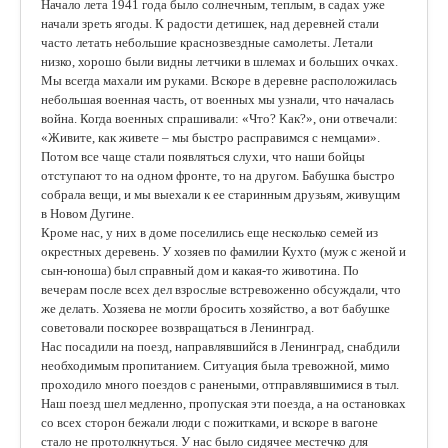
Начало лета 1941 года было солнечным, теплым, в садах уже
начали зреть ягоды. К радости детишек, над деревней стали
часто летать небольшие краснозвездные самолеты. Летали
низко, хорошо были видны летчики в шлемах и больших очках.
Мы всегда махали им руками. Вскоре в деревне расположилась
небольшая военная часть, от военных мы узнали, что началась
война. Когда военных спрашивали: «Что? Как?», они отвечали:
«Живите, как живете – мы быстро расправимся с немцами».
Потом все чаще стали появляться слухи, что наши бойцы
отступают то на одном фронте, то на другом. Бабушка быстро
собрала вещи, и мы выехали к ее старинным друзьям, живущим
в Новом Дугине.
Кроме нас, у них в доме поселились еще несколько семей из
окрестных деревень. У хозяев по фамилии Кухто (муж с женой и
сын-юноша) был справный дом и какая-то животина. По
вечерам после всех дел взрослые встревоженно обсуждали, что
же делать. Хозяева не могли бросить хозяйство, а вот бабушке
советовали поскорее возвращаться в Ленинград.
Нас посадили на поезд, направлявшийся в Ленинград, снабдили
необходимым пропитанием. Ситуация была тревожной, мимо
проходило много поездов с ранеными, отправлявшимися в тыл.
Наш поезд шел медленно, пропуская эти поезда, а на остановках
со всех сторон бежали люди с пожитками, и вскоре в вагоне
стало не протолкнуться. У нас было сидячее местечко для