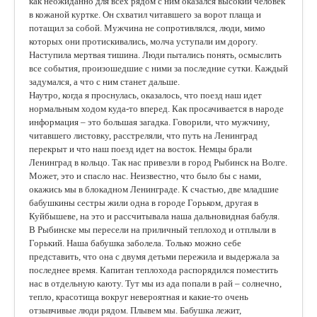
как неожиданно для всех рядом с ним оказался высокий человек
в кожаной куртке. Он схватил читавшего за ворот плаща и
потащил за собой. Мужчина не сопротивлялся, люди, мимо
которых они протискивались, молча уступали им дорогу.
Наступила мертвая тишина. Люди пытались понять, осмыслить
все события, произошедшие с ними за последние сутки. Каждый
задумался, а что с ним станет дальше.
Наутро, когда я проснулась, оказалось, что поезд наш идет
нормальным ходом куда-то вперед. Как просачивается в народе
информация – это большая загадка. Говорили, что мужчину,
читавшего листовку, расстреляли, что путь на Ленинград
перекрыт и что наш поезд идет на восток. Немцы брали
Ленинград в кольцо. Так нас привезли в город Рыбинск на Волге.
Может, это и спасло нас. Неизвестно, что было бы с нами,
окажись мы в блокадном Ленинграде. К счастью, две младшие
бабушкины сестры жили одна в городе Горьком, другая в
Куйбышеве, на это и рассчитывала наша дальновидная бабуля.
В Рыбинске мы пересели на приличный теплоход и отплыли в
Горький. Наша бабушка заболела. Только можно себе
представить, что она с двумя детьми пережила и выдержала за
последнее время. Капитан теплохода распорядился поместить
нас в отдельную каюту. Тут мы из ада попали в рай – солнечно,
тепло, красотища вокруг невероятная и какие-то очень
отзывчивые люди рядом. Плывем мы. Бабушка лежит,