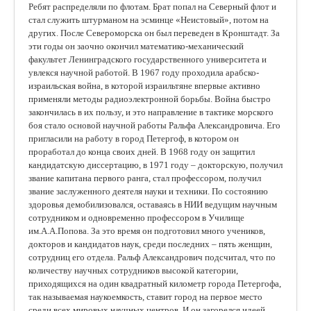
Ребят распределяли по флотам. Брат попал на Северный флот и
стал служить штурманом на эсминце «Неистовый», потом на
других. После Североморска он был переведен в Кронштадт. За
эти годы он заочно окончил математико-механический
факультет Ленинградского государственного университета и
увлекся научной работой. В 1967 году проходила арабско-
израильская война, в которой израильтяне впервые активно
применяли методы радиоэлектронной борьбы. Война быстро
закончилась в их пользу, и это направление в тактике морского
боя стало основой научной работы Ральфа Александровича. Его
пригласили на работу в город Петергоф, в котором он
проработал до конца своих дней. В 1968 году он защитил
кандидатскую диссертацию, в 1971 году – докторскую, получил
звание капитана первого ранга, стал профессором, получил
звание заслуженного деятеля науки и техники. По состоянию
здоровья демобилизовался, оставаясь в НИИ ­ведущим научным
сотрудником и одновременно профессором в Училище
им.А.А.Попова. За это время он подготовил много учеников,
докторов и кандидатов наук, среди последних – пять женщин,
сотрудниц его отдела. Ральф Александрович подсчитал, что по
количеству научных сотрудников высокой категории,
приходящихся на один квадратный километр города Петергофа,
так называемая наукоемкость, ставит город на первое место
среди всех мировых научных центров. И он загорелся идеей