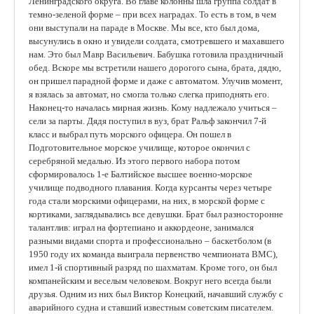
Ленинградского округа. Во главе колонны шла группа солдат в
темно-зеленой форме – при всех наградах. То есть в том, в чем
они выступали на параде в Москве. Мы все, кто был дома,
высунулись в окно и увидели солдата, смотревшего и махавшего
нам. Это был Мавр Васильевич. Бабушка готовила праздничный
обед. Вскоре мы встретили нашего дорогого сына, брата, дядю,
он пришел парадной форме и даже с автоматом. Улучив момент,
я взялась за автомат, но смогла только слегка приподнять его.
Наконец-то началась мирная жизнь. Кому надлежало учиться –
сели за парты. Дядя поступил в вуз, брат Ральф закончил 7-й
класс и выбрал путь морского офицера. Он пошел в
Подготовительное морское училище, которое окончил с
серебряной медалью. Из этого первого набора потом
сформировалось 1-е Балтийское высшее военно-морское
училище подводного плавания. Когда курсанты через четыре
года стали морскими офицерами, на них, в морской форме с
кортиками, заглядывались все девушки. Брат был разносторонне
талантлив: играл на фортепиано и аккордеоне, занимался
разными видами спорта и профессионально – баскетболом (в
1950 году их команда выиграла первенство чемпионата ВМС),
имел 1-й спортивный разряд по шахматам. Кроме того, он был
компанейским и веселым человеком. Вокруг него всегда были
друзья. Одним из них был Виктор Конецкий, начавший службу с
аварийного судна и ставший известным советским писателем.