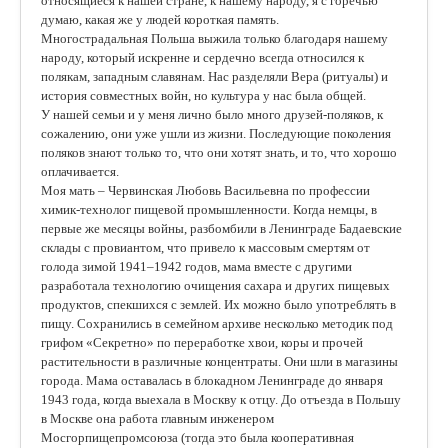
относящиеся к нашей стране, к нашему народу, я с горечью
думаю, какая же у людей короткая память.
Многострадальная Польша выжила только благодаря нашему
народу, который искренне и сердечно всегда относился к
полякам, западным славянам. Нас разделяли Вера (ритуалы) и
история совместных войн, но культура у нас была общей.
У нашей семьи и у меня лично было много друзей-поляков, к
сожалению, они уже ушли из жизни. Последующие поколения
поляков знают только то, что они хотят знать, и то, что хорошо
оплачивается.
Моя мать – Червинская Любовь Васильевна по профессии
химик-технолог пищевой промышленности. Когда немцы, в
первые же месяцы войны, разбомбили в Ленинграде Бадаевские
склады с провиантом, что привело к массовым смертям от
голода зимой 1941–1942 годов, мама вместе с другими
разработала технологию очищения сахара и других пищевых
продуктов, спекшихся с землей. Их можно было употреблять в
пищу. Сохранились в семейном архиве несколько методик под
грифом «Секретно» по переработке хвои, коры и прочей
растительности в различные концентраты. Они шли в магазины
города. Мама оставалась в блокадном Ленинграде до января
1943 года, когда выехала в Москву к отцу. До отъезда в Польшу
в Москве она работа главным инженером
Мосгорпищепромсоюза (тогда это была кооперативная