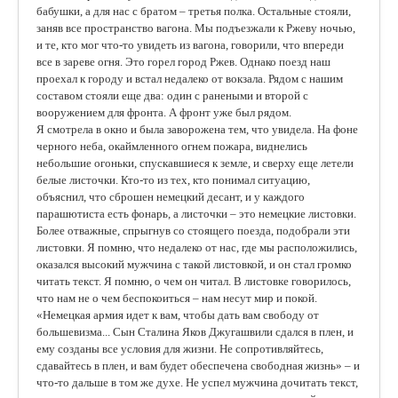
бабушки, а для нас с братом – третья полка. Остальные стояли,
заняв все пространство вагона. Мы подъезжали к Ржеву ночью,
и те, кто мог что-то увидеть из вагона, говорили, что впереди
все в зареве огня. Это горел город Ржев. Однако поезд наш
проехал к городу и встал недалеко от вокзала. Рядом с нашим
составом стояли еще два: один с ранеными и второй с
вооружением для фронта. А фронт уже был рядом.
Я смотрела в окно и была заворожена тем, что увидела. На фоне
черного неба, окаймленного огнем пожара, виднелись
небольшие огоньки, спускавшиеся к земле, и сверху еще летели
белые листочки. Кто-то из тех, кто понимал ситуацию,
объяснил, что сброшен немецкий десант, и у каждого
парашютиста есть фонарь, а листочки – это немецкие листовки.
Более отважные, спрыгнув со стоящего поезда, подобрали эти
листовки. Я помню, что недалеко от нас, где мы расположились,
оказался высокий мужчина с такой листовкой, и он стал громко
читать текст. Я помню, о чем он читал. В листовке говорилось,
что нам не о чем беспокоиться – нам несут мир и покой.
«Немецкая армия идет к вам, чтобы дать вам свободу от
большевизма... Сын Сталина Яков Джугашвили сдался в плен, и
ему созданы все условия для жизни. Не сопротивляйтесь,
сдавайтесь в плен, и вам будет обеспечена свободная жизнь» – и
что-то дальше в том же духе. Не успел мужчина дочитать текст,