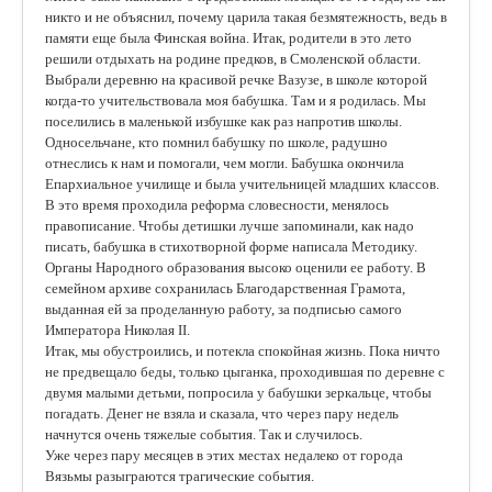
никто и не объяснил, почему царила такая безмятежность, ведь в
памяти еще была Финская война. Итак, родители в это лето
решили отдыхать на родине предков, в Смоленской области.
Выбрали деревню на красивой речке Вазузе, в школе которой
когда-то учительствовала моя бабушка. Там и я родилась. Мы
поселились в маленькой избушке как раз напротив школы.
Односельчане, кто помнил бабушку по школе, радушно
отнеслись к нам и помогали, чем могли. Бабушка окончила
Епархиальное училище и была учительницей младших классов.
В это время проходила реформа словесности, менялось
правописание. Чтобы детишки лучше запоминали, как надо
писать, бабушка в стихотворной форме написала Методику.
Органы Народного образования высоко оценили ее работу. В
семейном архиве сохранилась Благодарственная Грамота,
выданная ей за проделанную работу, за подписью самого
Императора Николая II.
Итак, мы обустроились, и потекла спокойная жизнь. Пока ничто
не предвещало беды, только цыганка, проходившая по деревне с
двумя малыми детьми, попросила у бабушки зеркальце, чтобы
погадать. Денег не взяла и сказала, что через пару недель
начнутся очень тяжелые события. Так и случилось.
Уже через пару месяцев в этих местах недалеко от города
Вязьмы разыграются трагические события.