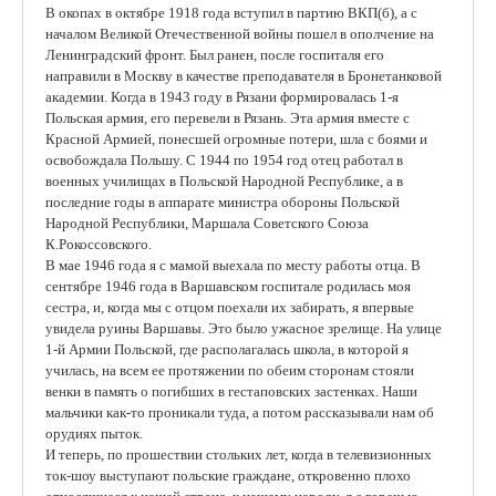
В окопах в октябре 1918 года вступил в партию ВКП(б), а с
началом Великой Отечественной войны пошел в ополчение на
Ленинградский фронт. Был ранен, после госпиталя его
направили в Москву в качестве преподавателя в Бронетанковой
академии. Когда в 1943 году в Рязани формировалась 1-я
Польская армия, его перевели в Рязань. Эта армия вместе с
Красной Армией, понесшей огромные потери, шла с боями и
освобождала Польшу. С 1944 по 1954 год отец работал в
военных училищах в Польской Народной Республике, а в
последние годы в аппарате министра обороны Польской
Народной Республики, Маршала Советского Союза
К.Рокоссовского.
В мае 1946 года я с мамой выехала по месту работы отца. В
сентябре 1946 года в Варшавском госпитале родилась моя
сестра, и, когда мы с отцом поехали их забирать, я впервые
увидела руины Варшавы. Это было ужасное зрелище. На улице
1-й Армии Польской, где располагалась школа, в которой я
училась, на всем ее протяжении по обеим сторонам стояли
венки в память о погибших в гестаповских застенках. Наши
мальчики как-то проникали туда, а потом рассказывали нам об
орудиях пыток.
И теперь, по прошествии стольких лет, когда в телевизионных
ток-шоу выступают польские граждане, откровенно плохо