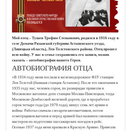
Мой отец – Тушев Трофим Степанович, родился в 1916 году в
селе Домачи Рязанской губернии Астаповского уезда,
(Липецкая область), Лев-Толстовского района. Отец прошел
всю войну. У нас в семье сохранились его записи, можно
сказать – автобиография нашего Героя.
АВТОБИОГРАФИЯ ОТЦА
«В 1934 году меня послали в железнодорожное ФЗУ станции
Лев Толстой (бывшая станция Астапово). После его окончания в
1935 году нас, человек сорок, по разнарядке привезли в
Московское вагонное депо станции Москва-Павелецкая, тогда
Московско-Донбасской железной дороги, где я проработал
сорок четыре года (до 1979 года), минус семь лет армии и
войны. Работал сначала слесарем-автоматчиком, потом
осмотрщиком вагонов и перед армией был назначен сменным
мастером по подготовке пассажирских поездов в рейс.
Осенью 1937 года меня призвали в Красную Армию. Привезли