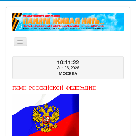
Включить/
выключить
навигацию
ГЛАВНАЯ
10:11:23
О ПРОЕКТЕ
Aug 06, 2026
МОСКВА
ФОТОГАЛЕРЕЯ
ВИДЕОГАЛЕРЕЯ
ГИМН РОССИЙСКОЙ ФЕДЕРАЦИИ
КНИГИ ПРОЕКТА
КОНТАКТЫ