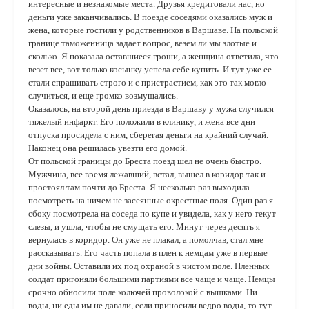
интересные и незнакомые места. Друзья кредитовали нас, но
деньги уже заканчивались. В поезде соседями оказались муж и
жена, которые гостили у родственников в Варшаве. На польской
границе таможенница задает вопрос, везем ли мы злотые и
сколько. Я показала оставшиеся гроши, а женщина ответила, что
везет все, вот только косынку успела себе купить. И тут уже ее
стали спрашивать строго и с пристрастием, как это так могло
случиться, и еще громко возмущались.
Оказалось, на второй день приезда в Варшаву у мужа случился
тяжелый инфаркт. Его положили в клинику, и жена все дни
отпуска просидела с ним, сберегая деньги на крайний случай.
Наконец она решилась увезти его домой.
От польской границы до Бреста поезд шел не очень быстро.
Мужчина, все время лежавший, встал, вышел в коридор так и
простоял там почти до Бреста. Я несколько раз выходила
посмотреть на ничем не засеянные окрестные поля. Один раз я
сбоку посмотрела на соседа по купе и увидела, как у него текут
слезы, и ушла, чтобы не смущать его. Минут через десять я
вернулась в коридор. Он уже не плакал, а помолчав, стал мне
рассказывать. Его часть попала в плен к немцам уже в первые
дни войны. Оставили их под охраной в чистом поле. Пленных
солдат пригоняли большими партиями все чаще и чаще. Немцы
срочно обносили поле колючей проволокой с вышками. Ни
воды, ни еды им не давали, если приносили ведро воды, то тут