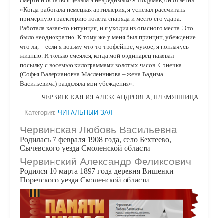
смерти и остаться целым и невредимым?» Подумав, он ответил:
«Когда работала немецкая артиллерия, я успевал рассчитать
примерную траекторию полета снаряда и место его удара.
Работала какая-то интуиция, и я уходил из опасного места. Это
было неоднократно. К тому же у меня был принцип, убеждение
что ли, – если я возьму что-то трофейное, чужое, я поплачусь
жизнью. И только смеялся, когда мой ординарец паковал
посылку с восемью килограммами золотых часов. Сонечка
(Софья Валериановна Масленникова – жена Вадима
Васильевича) разделяла мои убеждения».
ЧЕРВИНСКАЯ ИЯ АЛЕКСАНДРОВНА, ПЛЕМЯННИЦА
Категория:
ЧИТАЛЬНЫЙ ЗАЛ
Червинская Любовь Васильевна
Родилась 7 февраля 1908 года, село Бехтеево,
Сычевского уезда Смоленской области
Червинский Александр Феликсович
Родился 10 марта 1897 года деревня Вишенки
Поречского уезда Смоленской области