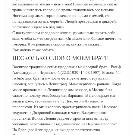
же выливали на землю – пейте мол! Пленные выжимали сок из
травы и питались травой, но травы становилось все меньше.
Ногтями вырывали корни и жевали их прямо с землей, ели
попадавшихся жуков, червей... Людей превращали в дикарей,
постоянно издеваясь над ними.
С наступлением холодов пришлось руками выкапывать себе
ямы, чтобы как-то согреваться. Он замолчал и больше ничего не
говорил. Я не решилась спросить, как же он выжил...
Как можно такое забыть.
НЕСКОЛЬКО СЛОВ О МОЕМ БРАТЕ
Военную традицию семьи продолжил мой родной брат – Ральф
Александрович Червинский (22.3.1930–14.03.1997). В июле 45-
го бабушка, брат и я – после четырехлетнего отсутствия,
наконец, вернулись в Ленинград. Мама вернулась раньше. Когда
мы ее провожали на Ленинградском вокзале, в Москве был
салют по поводу освобождения Варшавы. В Ленинграде мы
жили в доме, стоявшем на углу Невского и Литейного
проспектов. Из окон хорошо просматривалась часть Невского,
ведущего к Дворцовой площади и часть Владимирского
проспекта. Воины Ленинградского фронта шли на парад
колонной, заворачивая с Владимирского на Невский проспект.
На Дворцовой площади, их ожидало правительство