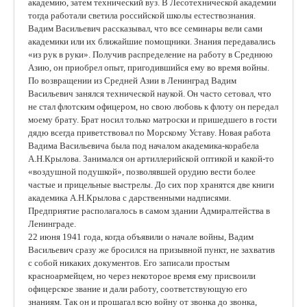
академию, затем технический вуз. В Лесотехнической академии
тогда работали светила российской школы естествознания.
Вадим Васильевич рассказывал, что все семинары вели сами
академики или их ближайшие помощники. Знания передавались
«из рук в руки». Получив распределение на работу в Среднюю
Азию, он приобрел опыт, пригодившийся ему во время войны.
По возвращении из Средней Азии в Ленинград Вадим
Васильевич занялся технической наукой. Он часто сетовал, что
не стал флотским офицером, но свою любовь к флоту он передал
моему брату. Брат носил только матроски и пришедшего в гости
дядю всегда приветствовал по Морскому Уставу. Новая работа
Вадима Васильевича была под началом академика-корабела
А.Н.Крылова. Занимался он артиллерийской оптикой и какой-то
«воздушной подушкой», позволявшей орудию вести более
частые и прицельные выстрелы. До сих пор хранятся две книги
академика А.Н.Крылова с дарственными надписями.
Предприятие располагалось в самом здании Адмиралтейства в
Ленинграде.
22 июня 1941 года, когда объявили о начале войны, Вадим
Васильевич сразу же бросился на призывной пункт, не захватив
с собой никаких документов. Его записали простым
красноармейцем, но через некоторое время ему присвоили
офицерское звание и дали работу, соответствующую его
знаниям. Так он и прошагал всю войну от звонка до звонка,