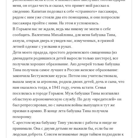
меня, он отдал честь и сказал, что примет мой рассказ к
сведению. Капитан подозвал к себе «странного» пассажира,
рядом с ним уже стояли два его помощника, и они попросили
пассажира пройти с ними. На этом я успокоилась.
В Горьком нас не ждали, ведь мы никому не могли о себе
сообщить. Валентина Михайловна, для меня бабушка Тина,
ахнула, открыв дверь и увидев нас, измученных, в грязной
летней одежке с узелками в руках.
Дети моего прадеда, простого деревенского священника (из
двенадцати родившихся детей выросли только шестеро), все
получили хорошее образование. Аиз дочерей только бабушка
Тина получила самое лучшее в России женское образование:
закончила Бестужевские курсы. Потом она учительствовала,
вышла замуж за агронома, родила двоих детей, дочь и сына, что
нам оказалось тогда, в 1941 го­ду, очень кстати. Семья
поселилась в городе Горьком. Муж бабушки Тины возглавлял
областную агрономическую службу. По делу «вредителей» он
был репрессирован, но с началом войны выпущен и тут же
призван в армию. В конце лета бабушка Тина получила
похоронку.
С арестом мужа бабушку Тину уволили с работы и нигде не
принимали. Она с двумя детьми не выжили бы, если бы не
людская доброта. Совсем незнакомые люди тайком подходили к