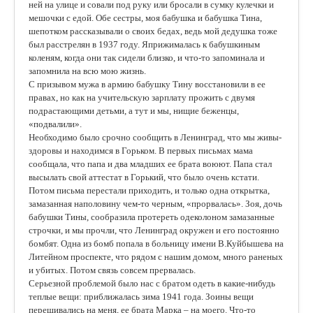
ней на улице и совали под руку или бросали в сумку кулечки и
мешочки с едой. Обе сестры, моя бабушка и бабушка Тина,
шепотком рассказывали о своих бедах, ведь мой дедушка тоже
был расстрелян в 1937 году. Яприжималась к бабушкиным
коленям, когда они так сидели близко, и что-то запоминала и
запомнила на всю мою жизнь.
С призывом мужа в армию бабушку Тину восстановили в ее
правах, но как на учительскую зарплату прожить с двумя
подрастающими детьми, а тут и мы, нищие беженцы,
«подвалили».
Необходимо было срочно сообщить в Ленинград, что мы живы-
здоровы и находимся в Горьком. В первых письмах мама
сообщала, что папа и два младших ее брата воюют. Папа стал
высылать свой аттестат в Горький, что было очень кстати.
Потом письма перестали приходить, и только одна открытка,
замазанная наполовину чем-то черным, «прорвалась». Зоя, дочь
бабушки Тины, сообразила протереть одеколоном замазанные
строчки, и мы прочли, что Ленинград окружен и его постоянно
бомбят. Одна из бомб попала в больницу имени В.Куйбышева на
Литейном проспекте, что рядом с нашим домом, много раненых
и убитых. Потом связь совсем прервалась.
Серьезной проблемой было нас с братом одеть в какие-нибудь
теплые вещи: приближалась зима 1941 года. Зоины вещи
перешивались на меня, ее брата Марка – на моего. Что-то