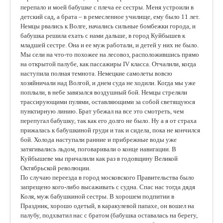
перепало и моей бабушке с плеча ее сестры. Меня устроили в
детский сад, а брата – в ремесленное училище, ему было 11 лет.
Немцы рвались к Волге, начались сильные бомбежки города, и
бабушка решила ехать с нами дальше, в город Куйбышев к
младшей сестре. Она и ее муж работали, и детей у них не было.
Мы сели на что-то похожее на лесовоз, расположившись прямо
на открытой палубе, как пассажиры IV класса. Отчалили, когда
наступила полная темнота. Немецкие самолеты вовсю
хозяйничали над Волгой, и днем суда не ходили. Когда мы уже
поплыли, в небе завязался воздушный бой. Немцы стреляли
трассирующими пулями, оставляющими за собой светящуюся
пунктирную линию. Брат убежал на все это смотреть, чем
перепугал бабушку, так как его долго не было. Ну а я от страха
прижалась к бабушкиной груди и так и сидела, пока не кончился
бой. Холода наступали ранние и прибрежные воды уже
затягивались льдом, поговаривали о конце навигации. В
Куйбышеве мы причалили как раз в годовщину Великой
Октябрьской революции.
По случаю переезда в город московского Правительства было
запрещено кого-либо высаживать с судна. Спас нас тогда дядя
Коля, муж бабушкиной сестры. В хорошем подпитии в
Праздник, хорошо одетый, в каракулевой папахе, он вошел на
палубу, подхватил нас с братом (бабушка оставалась на берегу,