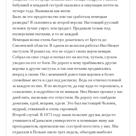
бабушкой и младшей сестрой оказались в оккупации почти на
четыре года. Выживали как могли.
Было ли это предательство или так сработала немецкая
разведка? Я склоняюсь ко второй версии. Настоящий русский
человек лучше умрет, чем предаст. Предавали только под
изуверскими пытками, и то не каждый.
Немецкая волна очень быстро докатилась от Бреста до
Смоленской области. В одном из колхозов работал Нил Нилыч
пастухом. И решил он, что не отдаст своих коров немцам.
Собрал он свое стадо и погнал его на восток, чутьем, слухом
уводил он его от боев. По дороге к нему прибивались другие
коровы и другие пастухи, и так они ночами продвигались
вперед к своим. Он с компанией довел-таки коровок в более
спокойные места и сдал под расписку. Ведь он отвечал головой
за каждую из них. Я по молодости, да еще куда-то торопилась, к
сожалению, в подробности не вникала. Нил Нилыч прожил у нас
дней пять, насколько его отпустили. На дорогу его снабдили
деньгами, едой, вещами, одели. Это был настоящий Человек,
мудрый, отважный и очень скромный.
Второй случай. В 1973 году наши польские друзья, когда-то
учившиеся вГданьском университете и помнящие маму как
преподавателя, пригласили нас ссестрой погостить у них. Мы
отдыхали в Польше около трех недель, объездив наиболее