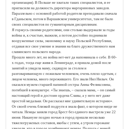
организация). В Польше не хватало таких специалистов, и ее
пригласили на должность директора маргариновых заводов.
Параллельно с основной работой родители преподавали сначала
в Гданьском, потом в Варшавском университетах, там не было
своих специалистов по гуманитарным дисциплинам.
Я горжусь своими родителями, они столько выдержали за годы
войны и, к счастью, выжили, а потом достойно поднимали
вооруженные силы, экономику и науку Польской Республики,
отдавая все свое умение и знания на благо дружественного нам
славянского польского народа.
Прошло много лет, но война нет-нет да напоминала о себе. В 60-
х годах, тогда еще живя в Ленинграде, я пришла домой после
занятий и увидела маму, сидящую за столом и
разговаривающую с пожилым человеком, очень плохо одетым, с
лицом человека, много пережившего. Его звали Нил Нилыч. Он
оказался мужем старшей папиной сестры Анны Феликсовны,
погибшей в концлагере. «Ты знаешь, – сказала мама, – он самый
настоящий герой и достоин ордена Славы, а у него нет даже
простой медальки. Он рассказал мне удивительную историю».
От своей очень близкой подруги я знала факт, о котором нигде не
читала. Немцы заняли город Брест без единого выстрела уже 22
июня. Накануне поздно ночью в город пришли несколько
тяжелогруженых составов, якобы с углем, а утром горожане
увидели, что в городе хозяйничают немцы. Подруга с мамой,