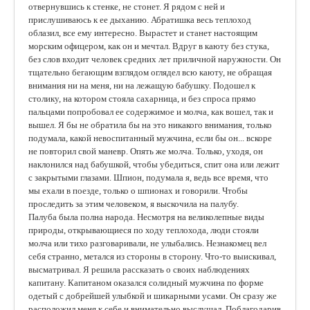
отвернувшись к стенке, не стонет. Я рядом с ней и
прислушиваюсь к ее дыханию. Абратишка весь теплоход
облазил, все ему интересно. Вырастет и станет настоящим
морским офицером, как он и мечтал. Вдруг в каюту без стука,
без слов входит человек средних лет приличной наружности. Он
тщательно бегающим взглядом оглядел всю каюту, не обращая
внимания ни на меня, ни на лежащую бабушку. Подошел к
столику, на котором стояла сахарница, и без спроса прямо
пальцами попробовал ее содержимое и молча, как вошел, так и
вышел. Я бы не обратила бы на это никакого внимания, только
подумала, какой невоспитанный мужчина, если бы он... вскоре
не повторил свой маневр. Опять же молча. Только, уходя, он
наклонился над бабушкой, чтобы убедиться, спит она или лежит
с закрытыми глазами. Шпион, подумала я, ведь все время, что
мы ехали в поезде, только о шпионах и говорили. Чтобы
проследить за этим человеком, я выскочила на палубу.
Палуба была полна народа. Несмотря на великолепные виды
природы, открывающиеся по ходу теплохода, люди стояли
молча или тихо разговаривали, не улыбались. Незнакомец вел
себя странно, метался из стороны в сторону. Что-то выискивал,
высматривал. Я решила рассказать о своих наблюдениях
капитану. Капитаном оказался солидный мужчина по форме
одетый с добрейшей улыбкой и шикарными усами. Он сразу же
расположил меня к себе и внимательно выслушал. Поблагодарив