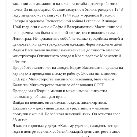
закончив ее в должности начальника штаба артиллерийского
полка. За выдающиеся боевые заслуги он был награжден в 1943
году медалью «За отвагу», в 1944 году – орденом Красной
Звезды и орденом Отечественной войны I степени. В январе
1946 года они с женой Софьей Валериановной Масленниковой,
военврачом, как были в военной форме, так и явились к нам в
Ленинград. Не прихватив с собой не только трофейных вещей и
ценностей, но даже гражданской одежды. Через несколько дней
Вадим Васильевич получил назначение на должность главного
конструктора Оптического завода в Красногорске Московской
области.
Проработав много лет на заводе, Вадим Васильевич перешел на
научную и преподавательскую работу. Он стал начальником
СКБ при Министерстве высшего образования, был членом
Коллегии Министерства высшего образования СССР.
Преподавал «Теорию машин и механизмов», выпустил
несколько учебников для вузов.
Выйдя на пенсию, он занимался садом, писал картины.
Ежедневно – доступная физкультура, а зимой – лыжные
прогулки с женой. Не забывал немецкий язык. Он отметил свое
88-летие.
Я как-то спросила у дяди: «Как ему удалось, находясь четыре
года в центре военных событий, каждый день смотреть в лицо