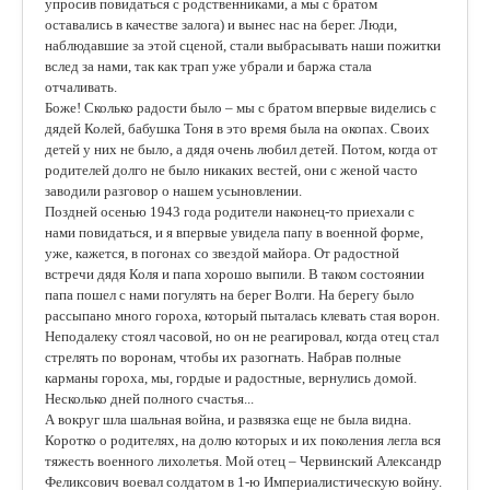
упросив повидаться с родственниками, а мы с братом
оставались в качестве залога) и вынес нас на берег. Люди,
наблюдавшие за этой сценой, стали выбрасывать наши пожитки
вслед за нами, так как трап уже убрали и баржа стала
отчаливать.
Боже! Сколько радости было – мы с братом впервые виделись с
дядей Колей, бабушка Тоня в это время была на окопах. Своих
детей у них не было, а дядя очень любил детей. Потом, когда от
родителей долго не было никаких вестей, они с женой часто
заводили разговор о нашем усыновлении.
Поздней осенью 1943 года родители наконец-то приехали с
нами повидаться, и я впервые увидела папу в военной форме,
уже, кажется, в погонах со звездой майора. От радостной
встречи дядя Коля и папа хорошо выпили. В таком состоянии
папа пошел с нами погулять на берег Волги. На берегу было
рассыпано много гороха, который пыталась клевать стая ворон.
Неподалеку стоял часовой, но он не реагировал, когда отец стал
стрелять по воронам, чтобы их разогнать. Набрав полные
карманы гороха, мы, гордые и радостные, вернулись домой.
Несколько дней полного счастья...
А вокруг шла шальная война, и развязка еще не была видна.
Коротко о родителях, на долю которых и их поколения легла вся
тяжесть военного лихолетья. Мой отец – Червинский Александр
Феликсович воевал солдатом в 1-ю Империалистическую войну.