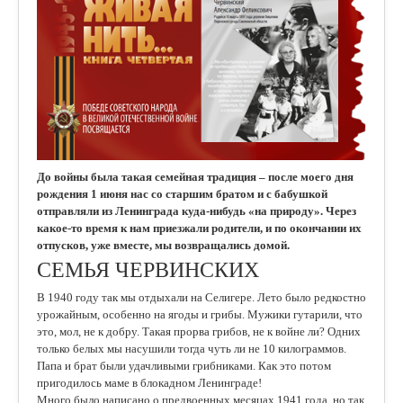
До войны была такая семейная традиция – после моего дня
рождения 1 июня нас со старшим братом и с бабушкой
отправляли из Ленинграда куда-нибудь «на природу». Через
какое-то время к нам приезжали родители, и по окончании их
отпусков, уже вместе, мы возвращались домой.
СЕМЬЯ ЧЕРВИНСКИХ
В 1940 году так мы отдыхали на Селигере. Лето было редкостно
урожайным, особенно на ягоды и грибы. Мужики гутарили, что
это, мол, не к добру. Такая прорва грибов, не к войне ли? Одних
только белых мы насушили тогда чуть ли не 10 килограммов.
Папа и брат были удачливыми грибниками. Как это потом
пригодилось маме в блокадном Ленинграде!
Много было написано о предвоенных месяцах 1941 года, но так