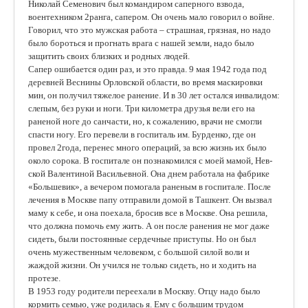
Николай Семенович был командиром саперного взвода,
воентехником 2ранга, сапером. Он очень мало говорил о войне.
Говорил, что это мужская работа – страшная, грязная, но надо
было бороться и прогнать врага с нашей земли, надо было
защитить своих близких и родных людей.
Сапер ошибается один раз, и это правда. 9 мая 1942 года под
деревней Веснины Орловской области, во время маскировки
мин, он получил тяжелое ранение. И в 30 лет остался инвалидом:
слепым, без руки и ноги. Три километра друзья вели его на
раненой ноге до санчасти, но, к сожалению, врачи не смогли
спасти ногу. Его перевели в госпиталь им. Бурденко, где он
провел 2года, перенес много операций, за всю жизнь их было
около сорока. В госпитале он познакомился с моей мамой, Нев­
ской Валентиной Васильевной. Она днем работала на фабрике
«Большевик», а вечером помогала раненым в госпитале. После
лечения в Москве папу отправили домой в Ташкент. Он вызвал
маму к себе, и она поехала, бросив все в Москве. Она решила,
что должна помочь ему жить. А он после ранения не мог даже
сидеть, были постоянные сердечные приступы. Но он был
очень мужественным человеком, с большой силой воли и
жаждой жизни. Он учился не только сидеть, но и ходить на
протезе.
В 1953 году родители переехали в Москву. Отцу надо было
кормить семью, уже родилась я. Ему с большим трудом