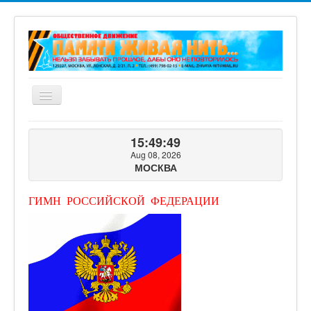
Включить/
выключить
навигацию
ГЛАВНАЯ
15:49:50
О ПРОЕКТЕ
Aug 08, 2026
МОСКВА
ФОТОГАЛЕРЕЯ
ВИДЕОГАЛЕРЕЯ
ГИМН РОССИЙСКОЙ ФЕДЕРАЦИИ
КНИГИ ПРОЕКТА
КОНТАКТЫ