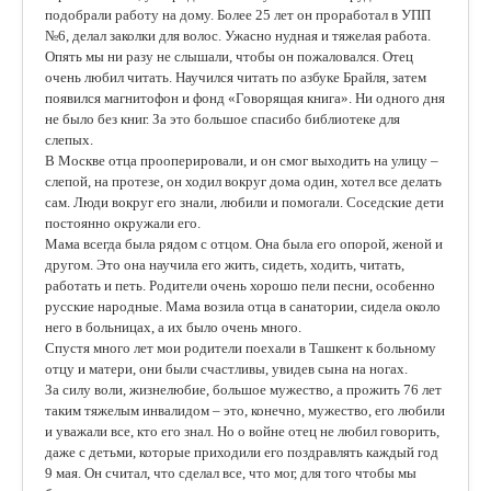
подобрали работу на дому. Более 25 лет он проработал в УПП
№6, делал заколки для волос. Ужасно нудная и тяжелая работа.
Опять мы ни разу не слышали, чтобы он пожаловался. Отец
очень любил читать. Научился читать по азбуке Брайля, затем
появился магнитофон и фонд «Говорящая книга». Ни одного дня
не было без книг. За это большое спасибо библиотеке для
слепых.
В Москве отца прооперировали, и он смог выходить на улицу –
слепой, на протезе, он ходил вокруг дома один, хотел все делать
сам. Люди вокруг его знали, любили и помогали. Соседские дети
постоянно окружали его.
Мама всегда была рядом с отцом. Она была его опорой, женой и
другом. Это она научила его жить, сидеть, ходить, читать,
работать и петь. Родители очень хорошо пели песни, особенно
русские народные. Мама возила отца в санатории, сидела около
него в больницах, а их было очень много.
Спустя много лет мои родители поехали в Ташкент к больному
отцу и матери, они были счастливы, увидев сына на ногах.
За силу воли, жизнелюбие, большое мужество, а прожить 76 лет
таким тяжелым инвалидом – это, конечно, мужество, его любили
и уважали все, кто его знал. Но о войне отец не любил говорить,
даже с детьми, которые приходили его поздравлять каждый год
9 мая. Он считал, что сделал все, что мог, для того чтобы мы