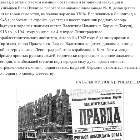
авказ, а затем с учетом военной обстановки и вторичной эвакуации в
Куйбышев Валя Пуликова работала на авиационном заводе №18, делая детали
для моторов самолетов, выполняя норму на 330%. Вернувшись в Ленинград в
945 г., работала на стройке, участвуя в восстановлении родного города.
Подруга и хорошая знакомая сестер Валентина Ильинична Коркина (Богуш),
918 г.р., в 1941 году училась на 4-м курсе Ленинградского
кораблестроительного института, который в 1942 году был эвакуирован в
Киргизию, город Пржевальск. Там же Валентина защитила диплом и, в конце
войны вернувшись в Ленинград работала корабелом на Балтийском заводе.
Пример простых русских людей, героически перенесших военное лихолетье,
сегодня, в наибольшей степени подтверждая силу духа, нравственности,
стремленности к жизни, подвигает нас, их детей, бережно относиться к памяти
х подвигу, к своему Отечеству.
НАТАЛЬЯ ФРОЛОВА (ГРИШАНОВА