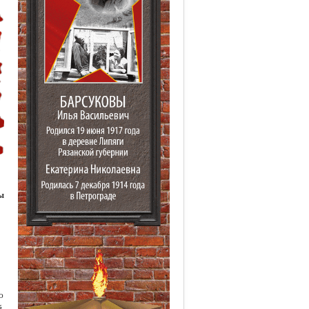
ы
ю
,