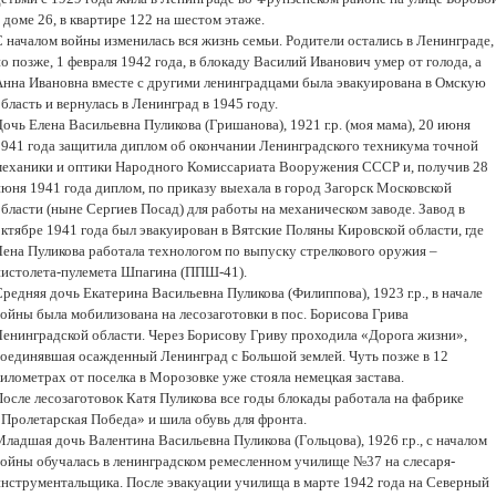
 доме 26, в квартире 122 на шестом этаже.
С началом войны изменилась вся жизнь семьи. Родители остались в Ленинграде,
о позже, 1 февраля 1942 года, в блокаду Василий Иванович умер от голода, а
Анна Ивановна вместе с другими ленинградцами была эвакуирована в Омскую
бласть и вернулась в Ленинград в 1945 году.
очь Елена Васильевна Пуликова (Гришанова), 1921 г.р. (моя мама), 20 июня
1941 года защитила диплом об окончании Ленинградского техникума точной
механики и оптики Народного Комиссариата Вооружения СССР и, получив 28
июня 1941 года диплом, по приказу выехала в город Загорск Московской
бласти (ныне Сергиев Посад) для работы на механическом заводе. Завод в
октябре 1941 года был эвакуирован в Вятские Поляны Кировской области, где
Лена Пуликова работала технологом по выпуску стрелкового оружия –
пистолета-пулемета Шпагина (ППШ-41).
редняя дочь Екатерина Васильевна Пуликова (Филиппова), 1923 г.р., в начале
войны была мобилизована на лесозаготовки в пос. Борисова Грива
Ленинградской области. Через Борисову Гриву проходила «Дорога жизни»,
соединявшая осажденный Ленинград с Большой землей. Чуть позже в 12
илометрах от поселка в Морозовке уже стояла немецкая застава.
После лесозаготовок Катя Пуликова все годы блокады работала на фабрике
«Пролетарская Победа» и шила обувь для фронта.
ладшая дочь Валентина Васильевна Пуликова (Гольцова), 1926 г.р., с началом
войны обучалась в ленинградском ремесленном училище №37 на слесаря-
инструментальщика. После эвакуации училища в марте 1942 года на Северный