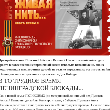
При приближении 70-летия Победы в Великой Отечественной войне, да и
просто в повседневной современной жизни невольно вспоминаешь своих
родственников и их хороших друзей, не только переживших все тяготы войн
и блокады, но и не доживших до светлого Дня Победы.
В ТО ТРУДНОЕ ВРЕМЯ
ЛЕНИНГРАДСКОЙ БЛОКАДЫ...
Так, в нашей семье ПУЛИКОВЫХ (по материнской линии) мой дед Пуликов
Василий Иванович до войны был строителем, а бабушка Пуликова Анна
Ивановна работала в типографии газеты «Ленинградская правда». Семья с пять
детьми с 1929 года жила в Ленинграде во Фрунзенском районе на улице Боровой