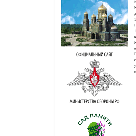
К
1
1
у
и