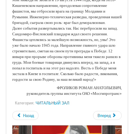
Кишеневском направлении, преодолевая сопротивление
фашистов, мы отбросили врага на границу Молдавии и
Румынии. Инженерно-техническая разведка, проведенная нашей
бригадой, сыграла свою роль: враг был деморализован.
Далее события развертывались так. Нас перебросили на запад.
Сандомиро-Висловский плацдарм ждал своего решения.
Фашисты цеплялись за малейшую возможность, но, увы! Это
уже было начало 1945 года. Направление главного удара шло
стремительно, сметая на своем пути преграды к Победе. 12
января при прорыве обороны противника меня тяжело ранило в
грудь. Мои боевые товарищи двинулись вперед, на запад, а я
попал в госпиталь и на этот раз надолго. Весть о Победе меня
застала в Киеве в госпитале. Сколько было радости, ликования,
гордости за свою Родину, за наш великий народ!»
ФРОЛИКОВ РОМАН АНАТОЛЬЕВИЧ,
руководитель группы института ОАО «Мосгипротранс»
Категория:
ЧИТАЛЬНЫЙ ЗАЛ
Назад
Вперед