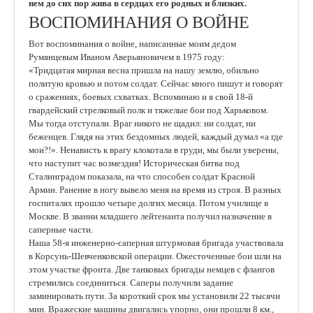
нем до сих пор жива в сердцах его родных и близких.
ВОСПОМИНАНИЯ О ВОЙНЕ
Вот воспоминания о войне, написанные моим дедом
Румянцевым Иваном Аверьяновичем в 1975 году:
«Тридцатая мирная весна пришла на нашу землю, обильно
политую кровью и потом солдат. Сейчас много пишут и говорят
о сражениях, боевых схватках. Вспоминаю и я свой 18-й
гвардейский стрелковый полк и тяжелые бои под Харьковом.
Мы тогда отступали. Враг никого не щадил: ни солдат, ни
беженцев. Глядя на этих бездомных людей, каждый думал «а где
мои?!». Ненависть к врагу клокотала в груди, мы были уверены,
что наступит час возмездия! Историческая битва под
Сталинградом показала, на что способен солдат Красной
Армии. Ранение в ногу вывело меня на время из строя. В разных
госпиталях прошло четыре долгих месяца. Потом училище в
Москве. В звании младшего лейтенанта получил назначение в
саперные части.
Наша 58-я инженерно-саперная штурмовая бригада участвовала
в Корсунь-Шевченковской операции. Ожесточенные бои шли на
этом участке фронта. Две танковых бригады немцев с флангов
стремились соединиться. Саперы получили задание
заминировать пути. За короткий срок мы установили 22 тысячи
мин. Вражеские машины двигались упорно, они прошли 8 км.,