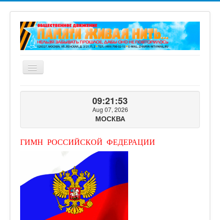
Включить/
выключить
навигацию
ГЛАВНАЯ
09:21:54
О ПРОЕКТЕ
Aug 07, 2026
МОСКВА
ФОТОГАЛЕРЕЯ
ВИДЕОГАЛЕРЕЯ
ГИМН РОССИЙСКОЙ ФЕДЕРАЦИИ
КНИГИ ПРОЕКТА
КОНТАКТЫ