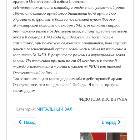
орденом Отечественной войны II степени:
«Исполняя должность командира отделения пулеметной роты
106-го отдельного армейского батальона 60-й армии 1-го
Украинского фронта, в боях за населенный пункт Фасово
Житомирской области 6 декабря 1943 г. осколками снаряда
был тяжело ранен в бедро левой ноги, в спину, предплечье левой
руки и 8 декабря 1943 года при движении в госпиталь в
санлетучке, при бомбежке самолетов противника, был еще раз
ранен в голеностопный сустав левой ноги и убыл на излечение в
госпиталь № 3450. В результате ранения ампутирована левая
голень. По излечению признан по ст.65 негодным к военной
службе с исключением с учета и уволен из РККА как инвалид
Отечественной войны...»
Так закончилась для моего деда служба в действующей армии.
Он сделал все, что мог, для нашей Победы. Я очень горжусь
своим дедом!
ФЕДОТОВА ИРА, ВНУЧКА
Категория:
ЧИТАЛЬНЫЙ ЗАЛ
Назад
Вперед