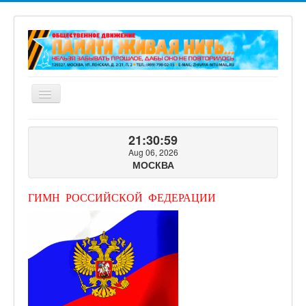
Включить/
выключить
навигацию
ГЛАВНАЯ
21:31:00
О ПРОЕКТЕ
Aug 06, 2026
МОСКВА
ФОТОГАЛЕРЕЯ
ВИДЕОГАЛЕРЕЯ
ГИМН РОССИЙСКОЙ ФЕДЕРАЦИИ
КНИГИ ПРОЕКТА
КОНТАКТЫ