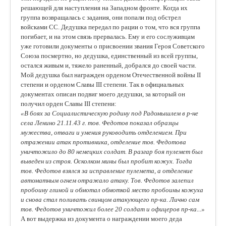
решающей для наступления на Западном фронте. Когда их
группа возвращалась с задания, они попали под обстрел
войсками СС. Дедушка передал по рации о том, что вся группа
погибает, и на этом связь прервалась. Ему и его сослуживцам
уже готовили документы о присвоении звания Героя Советского
Союза посмертно, но дедушка, единственный из всей группы,
остался живым и, тяжело раненный, добрался до своей части.
Мой дедушка был награжден орденом Отечественной войны II
степени и орденом Славы III степени. Так в официальных
документах описан подвиг моего дедушки, за который он
получил орден Славы III степени:
«В боях за Социалистическую родину под Радомышлем в р-не
села Ленино 21.11.43 г. тов. Федотов показал образцы
мужества, отваги и умения руководить отделением. При
отражении атак противника, отделение тов. Федотова
уничтожило до 80 немецких солдат. В разгар боя пулемет был
выведен из строя. Осколком мины был пробит кожух. Тогда
тов. Федотов взялся за исправление пулемета, а отделение
автоматным огнем отражало атаку. Тов. Федотов залепил
пробоину глиной и обмотал обмоткой место пробоины кожуха
и снова стал поливать свинцом атакующего пр-ка. Лично сам
тов. Федотов уничтожил более 20 солдат и офицеров пр-ка...»
А вот выдержка из документа о награждении моего деда