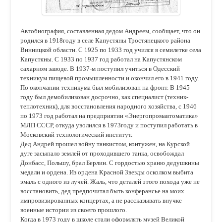
Автобиография, составленная дедом Андреем, сообщает, что он
родился в 1918го­ду в селе Капустяны Тростянецкого района
Винницкой области. С 1925 по 1933 год учился в семилетке села
Капустяны. С 1933 по 1937 год работал на Капустянском
сахарном заводе. В 1937-м поступил учиться в Одесский
техникум пищевой промышленности и окончил его в 1941 году.
По окончании техникума был мобилизован на фронт. В 1945
году был демобилизован досрочно, как специалист (техник-
теплотехник), для восстановления народного хозяйства, с 1946
по 1973 год работал на предприятии «Энергопромавтоматика»
МЛП СССР, откуда уволился в 1973году и поступил работать в
Московский технологический институт.
Дед Андрей прошел войну танкистом, контужен, на Курской
дуге засыпало землей от проходившего танка, освобождал
Донбасс, Польшу, брал Берлин. С гордостью храню дедушкины
медали и ордена. Из ордена Красной Звезды осколком выбита
эмаль с одного из лучей. Жаль, что деталей этого похода уже не
восстановить, дед предпочитал быть конферансье на моих
импровизированных концертах, а не рассказывать внучке
военные истории из своего прошлого.
Когда в 1973 году в школе стали оформлять музей Великой