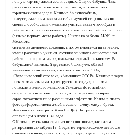
полную картину жизни своих родных. О муже бабушка Лиза
рассказывала много интересного, такого, что позволяло
гордиться своим дедом. Казимир был способным,
целеустремленным, «выказал себя с лучшей стороны как по
своим способностям и желанию учиться, знать что-нибудь и
работать по своей специальности и как активист-общественник»
(отзыв с первого места работы). Учился на рабфаке МЭИ им.
Молотова,
сначала на дневном отделении, а потом перевелся на вечернее,
чтобы работать и учиться. Активно занимался общественной
работой и спортом: лыжи, шахматы, стрельба, альпинизм. В
бабушкиной маленькой деревянной шкатулке, обитой
металлическими лентами, хранились значки «ГТО»,
«Ворошиловский стрелок», «Альпинист СССР». Казимир владел
несколькими языками: кроме русского, еще украинским,
польским и немного немецким. Увлекался фотографией,
сохранились негативы на стекле, я с интересом разбирала в
сарае фотоотпечатки с различными эффектами. Казимир много
фотографировал своих детей и семью – жену, маму и брата.
Имел навыки топографа. Член ВКП(б). На фронт ушел
ополченцем 8 июля 1941 года.
С Казимиром связана странная история: последние письма
датированы сентябрем 1941 года, но через несколько лет после
окончания войны, кажется, года через два, в дом постучался