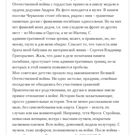
Отечественной войны с гордостью принесла в школу медали и
ордена дедушки Андрея. Их фото находится в музее. В нашем
поселке Черкизово стоит обелиск, рядом с ним – гранитные
памятные доски с фамилиями погибших односельчан. Но на них
нет фамилий моих дедов, т.к. они уходили на фронт из других
мест – из Москвы и Одессы, а не из Мытищ. С
административной точки зрения, может, и правильно, но, по-
моему, глупо и для меня обидно. Спасает то, что там есть имя
брата моей бабушки по материнской линии – Сергеев Владимир
Григорьевич. Жаль, что даже в деле почитания памяти
погибших, проступает тень административных границ, из-за
которых в этой памяти появляются пробелы.
Мое советское детство прошло под аккомпанемент Великой
Отечественной войны. Ни одно застолье, праздник, семейные
посиделки не обходились без участников сражений.
Практически все родственники, их друзья и знакомые имели
прямое отношение к войне. Истории были захватывающие,
просто удивительные истории. Тем не менее рассказывали они
мало, без самолюбования или азарта. Скорее – нехотя, по
случаю или как комментарий. Например, тетя Фрося. Стройная,
невысокая женщина, всегда с высоким пучком, покрытым
шелковым платком. Всю войну, девчонкой, водила полуторку. С
мужем, тоже шофером, познакомилась на войне. После войны –