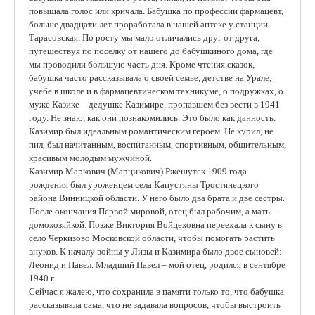
повышала голос или кричала. Бабушка по профессии фармацевт,
больше двадцати лет проработала в нашей аптеке у станции
Тарасовская. По росту мы мало отличались друг от друга,
путешествуя по поселку от нашего до бабушкиного дома, где
мы проводили большую часть дня. Кроме чтения сказок,
бабушка часто рассказывала о своей семье, детстве на Урале,
учебе в школе и в фармацевтическом техникуме, о подружках, о
муже Казике – дедушке Казимире, пропавшем без вести в 1941
году. Не знаю, как они познакомились. Это было как данность.
Казимир был идеальным романтическим героем. Не курил, не
пил, был начитанным, воспитанным, спортивным, общительным,
красивым молодым мужчиной.
Казимир Маркович (Марцикович) Ржешутек 1909 года
рождения был уроженцем села Капустяны Тростянецкого
района Винницкой области. У него было два брата и две сестры.
После окончания Первой мировой, отец был рабочим, а мать –
домохозяйкой. Позже Виктория Войцеховна переехала к сыну в
село Черкизово Московской области, чтобы помогать растить
внуков. К началу войны у Лизы и Казимира было двое сыновей:
Леонид и Павел. Младший Павел – мой отец, родился в сентябре
1940 г.
Сейчас я жалею, что сохранила в памяти только то, что бабушка
рассказывала сама, что не задавала вопросов, чтобы выстроить