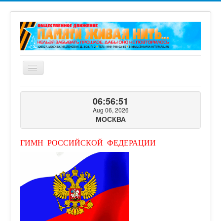
Включить/
выключить
навигацию
ГЛАВНАЯ
06:56:53
О ПРОЕКТЕ
Aug 06, 2026
МОСКВА
ФОТОГАЛЕРЕЯ
ВИДЕОГАЛЕРЕЯ
ГИМН РОССИЙСКОЙ ФЕДЕРАЦИИ
КНИГИ ПРОЕКТА
КОНТАКТЫ