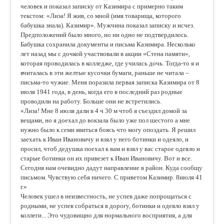
человек и показал записку от Казимира с примерно таким
текстом: «Лиза! Я жив, со мной (имя товарища, которого
бабушка знала). Казимир». Мужчина показал записку и исчез.
Предположений было много, но ни одно не подтвердилось.
Бабушка сохранила документы и письма Казимира. Несколько
лет назад мы с дочкой участвовали в акции «Стена памяти»,
которая проводилась в колледже, где училась дочь. Тогда-то я и
вчиталась в эти желтые кусочки бумаги, раньше не читала –
письма-то чужие. Меня поразила первая записка Казимира от 8
июля 1941 года, в день, когда его в последний раз родные
проводили на работу. Больше они не встретились.
«Лиза! Мне 8 июля дали в 4 ч 30 м чтоб я съездил домой за
вещами, но я доехал до вокзала было уже пол шестого а мне
нужно было к семи явиться боясь что могу опоздать. Я решил
заехать к Иван Ивановичу и взял у него ботинки и одеяло, и
просил, чтоб дедушка поехал к вам и взял у вас старое одеяло и
старые ботинки он их привезет к Иван Ивановичу. Вот и все.
Сегодня нам очевидно дадут направление в район. Куда сообщу
письмом. Чувствую себя ничего. С приветом Казимир. 8июля 41
г.»
Человек ушел в неизвестность, не успев даже попрощаться с
родными, не успев собраться в дорогу, ботинки и одеяло взял у
коллеги... Это чудовищно для нормального восприятия, а для