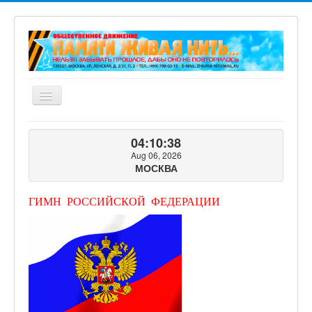
Включить/
выключить
навигацию
ГЛАВНАЯ
04:10:39
О ПРОЕКТЕ
Aug 06, 2026
МОСКВА
ФОТОГАЛЕРЕЯ
ВИДЕОГАЛЕРЕЯ
ГИМН РОССИЙСКОЙ ФЕДЕРАЦИИ
КНИГИ ПРОЕКТА
КОНТАКТЫ