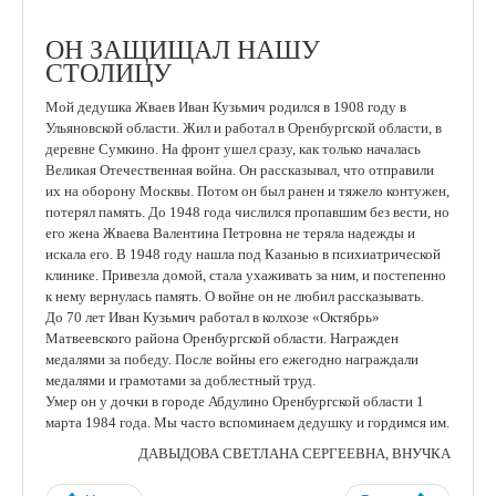
ОН ЗАЩИЩАЛ НАШУ
СТОЛИЦУ
Мой дедушка Жваев Иван Кузьмич родился в 1908 году в
Ульяновской области. Жил и работал в Оренбургской области, в
деревне Сумкино. На фронт ушел сразу, как только началась
Великая Отечественная война. Он рассказывал, что отправили
их на оборону Москвы. Потом он был ранен и тяжело контужен,
потерял память. До 1948 года числился пропавшим без вести, но
его жена Жваева Валентина Петровна не теряла надежды и
искала его. В 1948 году нашла под Казанью в психиатрической
клинике. Привезла домой, стала ухаживать за ним, и постепенно
к нему вернулась память. О войне он не любил рассказывать.
До 70 лет Иван Кузьмич работал в колхозе «Октябрь»
Матвеевского района Оренбургской области. Награжден
медалями за победу. После войны его ежегодно награждали
медалями и грамотами за доблестный труд.
Умер он у дочки в городе Абдулино Оренбургской области
1
марта 1984 года. Мы часто вспоминаем дедушку и гордимся им.
ДАВЫДОВА СВЕТЛАНА СЕРГЕЕВНА, ВНУЧКА