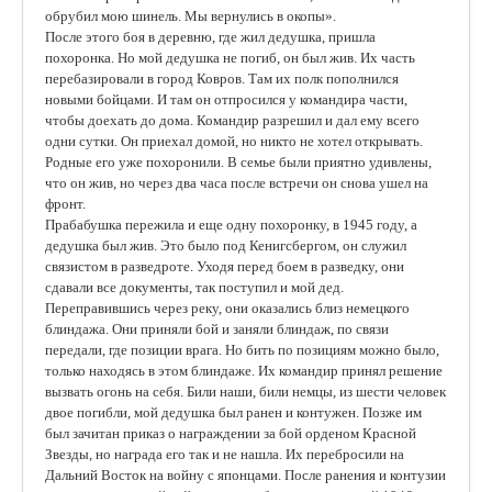
обрубил мою шинель. Мы вернулись в окопы».
После этого боя в деревню, где жил дедушка, пришла
похоронка. Но мой дедушка не погиб, он был жив. Их часть
перебазировали в город Ковров. Там их полк пополнился
новыми бойцами. И там он отпросился у командира части,
чтобы доехать до дома. Командир разрешил и дал ему всего
одни сутки. Он приехал домой, но никто не хотел открывать.
Родные его уже похоронили. В семье были приятно удивлены,
что он жив, но через два часа после встречи он снова ушел на
фронт.
Прабабушка пережила и еще одну похоронку, в 1945 году, а
дедушка был жив. Это было под Кенигсбергом, он служил
связистом в разведроте. Уходя перед боем в разведку, они
сдавали все документы, так поступил и мой дед.
Переправившись через реку, они оказались близ немецкого
блиндажа. Они приняли бой и заняли блиндаж, по связи
передали, где позиции врага. Но бить по позициям можно было,
только находясь в этом блиндаже. Их командир принял решение
вызвать огонь на себя. Били наши, били немцы, из шести человек
двое погибли, мой дедушка был ранен и контужен. Позже им
был зачитан приказ о награждении за бой орденом Красной
Звезды, но награда его так и не нашла. Их перебросили на
Дальний Восток на войну с японцами. После ранения и контузии