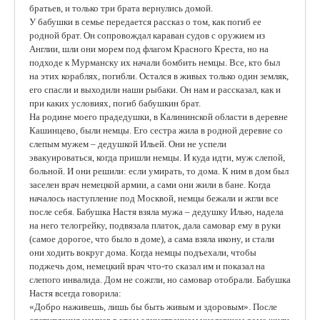
братьев, и только три брата вернулись домой.
У бабушки в семье передается рассказ о том, как погиб ее
родной брат. Он сопровождал караван судов с оружием из
Англии, шли они морем под флагом Красного Креста, но на
подходе к Мурманску их начали бомбить немцы. Все, кто был
на этих кораблях, погибли. Остался в живых только один земляк,
его спасли и выходили наши рыбаки. Он нам и рассказал, как и
при каких условиях, погиб бабушкин брат.
На родине моего прадедушки, в Калининской области в деревне
Кашинцево, были немцы. Его сестра жила в родной деревне со
слепым мужем – дедушкой Ильей. Они не успели
эвакуироваться, когда пришли немцы. И куда идти, муж слепой,
больной. И они решили: если умирать, то дома. К ним в дом был
заселен врач немецкой армии, а сами они жили в бане. Когда
началось наступление под Москвой, немцы бежали и жгли все
после себя. Бабушка Настя взяла мужа – дедушку Илью, надела
на него телогрейку, подвязала платок, дала самовар ему в руки
(самое дорогое, что было в доме), а сама взяла икону, и стали
они ходить вокруг дома. Когда немцы подъехали, чтобы
поджечь дом, немецкий врач что-то сказал им и показал на
слепого инвалида. Дом не сожгли, но самовар отобрали. Бабушка
Настя всегда говорила:
«Добро наживешь, лишь бы быть живым и здоровым». После