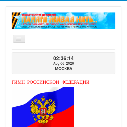
Включить/
выключить
навигацию
ГЛАВНАЯ
02:36:15
О ПРОЕКТЕ
Aug 06, 2026
МОСКВА
ФОТОГАЛЕРЕЯ
ВИДЕОГАЛЕРЕЯ
ГИМН РОССИЙСКОЙ ФЕДЕРАЦИИ
КНИГИ ПРОЕКТА
КОНТАКТЫ