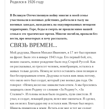
Родился в 1926 году
В Великую Отечественную войну многие в моей семье
участвовали в военных действиях, работали в тылу на
военных заводах, находились на оккупированных немцами
территориях. Горе, беды и смерть не прошли мимо нашей
семьи в это трагическое время. Многие погибли, пропали без
вести, про некоторых я хочу рассказать.
СВЯЗЬ ВРЕМЕН...
Мой дедушка, Иванов Михаил Иванович, в 17 лет был призван
на фронт. Было это в январе 1943 года. Его первый бой, его,
можно сказать, новое рождение было под Старой Руссой. Как
он рассказывал, из трехсот человек, новобранцев, осталось в
живых только десять. Немец не хотел оставлять свои позиции и
бил беспрерывным огнем. Дедушка остался жив лишь потому,
что около него был солдат, который уже воевал два года. Он
говорил: «Немец косил нас шквалистым огнем. А мы бросились
защищать свою Родину со словами «За Родину!», «За
Сталина!». И головы нельзя было поднять, пули свистели. Я
упал, и солдат, лежащий рядом, велел мне окопаться. Я сделал,
как он велел. Благодаря ему я остался жив. Ночью был мороз.
Шинель примерзла к земле. Встать я не мог, и тот же солдат