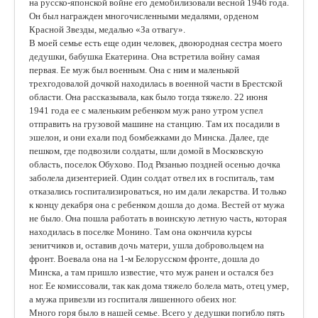
на русско-японской войне его демобилизовали весной 1946 года.
Он был награжден многочисленными медалями, орденом
Красной Звезды, медалью «За отвагу».
В моей семье есть еще один человек, двоюродная сестра моего
дедушки, бабушка Екатерина. Она встретила войну самая
первая. Ее муж был военным. Она с ним и маленькой
трехгодовалой дочкой находилась в военной части в Брестской
области. Она рассказывала, как было тогда тяжело. 22 июня
1941 года ее с маленьким ребенком муж рано утром успел
отправить на грузовой машине на станцию. Там их посадили в
эшелон, и они ехали под бомбежками до Минска. Далее, где
пешком, где подвозили солдаты, шли домой в Московскую
область, поселок Обухово. Под Рязанью поздней осенью дочка
заболела дизентерией. Один солдат отвел их в госпиталь, там
отказались госпитализироваться, но им дали лекарства. И только
к концу декабря она с ребенком дошла до дома. Вестей от мужа
не было. Она пошла работать в воинскую летную часть, которая
находилась в поселке Монино. Там она окончила курсы
зенитчиков и, оставив дочь матери, ушла добровольцем на
фронт. Воевала она на 1-м Белорусском фронте, дошла до
Минска, а там пришло известие, что муж ранен и остался без
ног. Ее комиссовали, так как дома тяжело болела мать, отец умер,
а мужа привезли из госпиталя лишенного обеих ног.
Много горя было в нашей семье. Всего у дедушки погибло пять